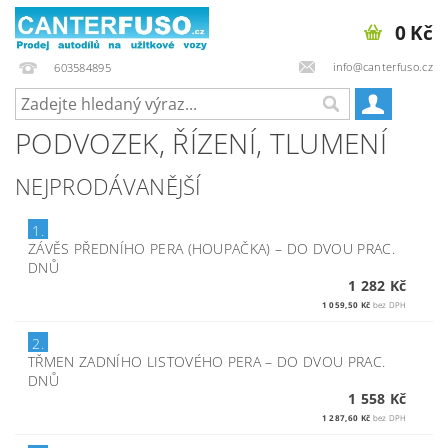
0 Kč
info@canterfuso.cz
603584895
PODVOZEK, ŘÍZENÍ, TLUMENÍ
NEJPRODÁVANĚJŠÍ
1.
ZÁVĚS PŘEDNÍHO PERA (HOUPAČKA)
–
DO DVOU PRAC.
DNŮ
1 282 Kč
1 059,50 Kč
bez DPH
2.
TŘMEN ZADNÍHO LISTOVÉHO PERA
–
DO DVOU PRAC.
DNŮ
1 558 Kč
1 287,60 Kč
bez DPH