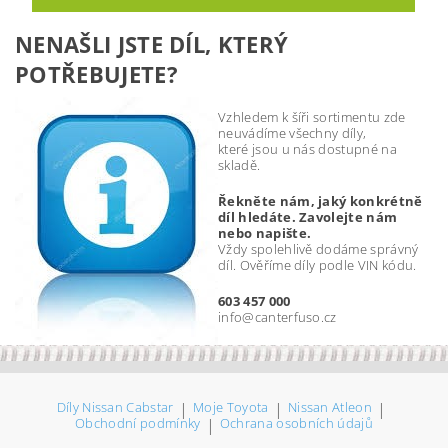
NENAŠLI JSTE DÍL, KTERÝ
POTŘEBUJETE?
Vzhledem k šíři sortimentu zde
neuvádíme všechny díly,
které jsou u nás dostupné na
skladě.
Řekněte nám, jaký konkrétně
díl hledáte. Zavolejte nám
nebo napište.
Vždy spolehlivě dodáme správný
díl. Ověříme díly podle VIN kódu.
603 457 000
info@canterfuso.cz
Díly Nissan Cabstar
|
Moje Toyota
|
Nissan Atleon
|
Obchodní podmínky
|
Ochrana osobních údajů