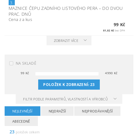
3.
MAZNICE ČEPU ZADNÍHO LISTOVÉHO PERA
–
DO DVOU
PRAC. DNŮ
Cena z a kus
99 Kč
81,82 Kč
bez DPH
ZOBRAZIT VÍCE
NA SKLADĚ
99
Kč
4990
Kč
POLOŽEK K ZOBRAZENÍ:
23
FILTR PODLE PARAMETRŮ, VLASTNOSTÍ A VÝROBCŮ
NEJLEVNĚJŠÍ
NEJDRAŽŠÍ
NEJPRODÁVANĚJŠÍ
ABECEDNĚ
23
položek celkem