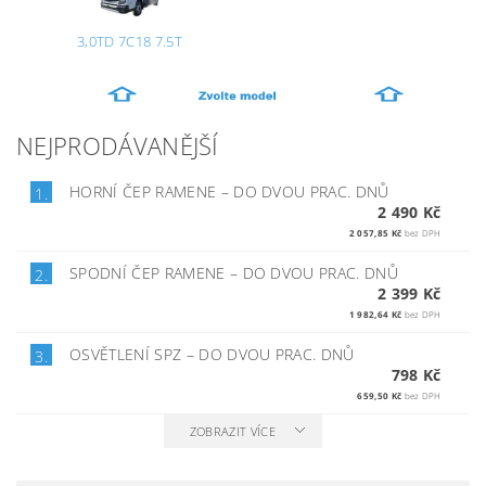
3,0TD 7C18 7.5T
NEJPRODÁVANĚJŠÍ
HORNÍ ČEP RAMENE
–
DO DVOU PRAC. DNŮ
1.
2 490 Kč
2 057,85 Kč
bez DPH
SPODNÍ ČEP RAMENE
–
DO DVOU PRAC. DNŮ
2.
2 399 Kč
1 982,64 Kč
bez DPH
OSVĚTLENÍ SPZ
–
DO DVOU PRAC. DNŮ
3.
798 Kč
659,50 Kč
bez DPH
ZOBRAZIT VÍCE