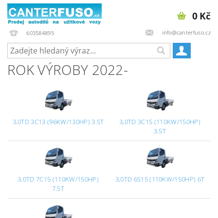
0 Kč
info@canterfuso.cz
603584895
ROK VÝROBY 2022-
3,0TD 3C13 (96KW/130HP) 3.5T
3,0TD 3C15 (110KW/150HP)
3.5T
3,0TD 7C15 (110KW/150HP)
3,0TD 6S15 (110KW/150HP) 6T
7.5T