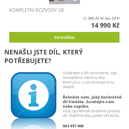
KOMPLETNÍ ROZVODY OE
12 388,43 Kč bez DPH
14 990 Kč
NENAŠLI JSTE DÍL, KTERÝ
POTŘEBUJETE?
Vzhledem k šíři sortimentu zde
neuvádíme všechny díly,
které jsou u nás dostupné na
skladě.
Řekněte nám, jaký konkrétně
díl hledáte. Zavolejte nám
nebo napište.
Vždy spolehlivě dodáme správný
díl. Ověříme díly podle VIN kódu.
603 457 000