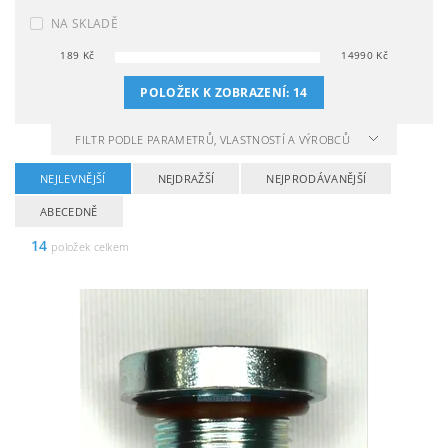
NA SKLADĚ
189
Kč
14990
Kč
POLOŽEK K ZOBRAZENÍ:
14
FILTR PODLE PARAMETRŮ, VLASTNOSTÍ A VÝROBCŮ
NEJLEVNĚJŠÍ
NEJDRAŽŠÍ
NEJPRODÁVANĚJŠÍ
ABECEDNĚ
14
položek celkem