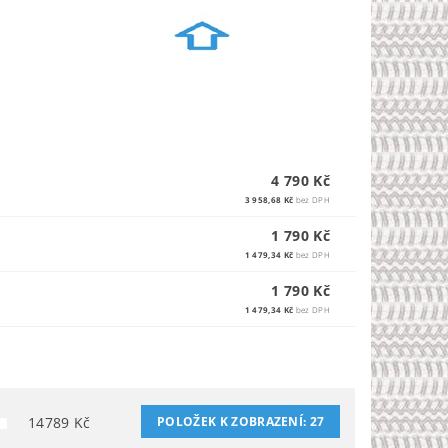
4 790 Kč
3 958,68 Kč
bez DPH
1 790 Kč
1 479,34 Kč
bez DPH
1 790 Kč
1 479,34 Kč
bez DPH
14789
Kč
POLOŽEK K ZOBRAZENÍ:
27