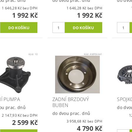
ou prac. dnů
do dvou prac. dnů
do dvo
1 646,28 Kč bez DPH
1 646,28 Kč bez DPH
1 992 Kč
1 992 Kč
Kód:
10
Kód:
AMFE4441
Í PUMPA
ZADNÍ BRZDOVÝ
SPOJK
BUBEN
ou prac. dnů
do dvo
do dvou prac. dnů
2 147,93 Kč bez DPH
2 599 Kč
3 958,68 Kč bez DPH
4 790 Kč