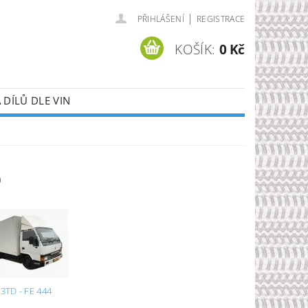
|
PŘIHLÁŠENÍ
REGISTRACE
KOŠÍK:
0 Kč
DÍLŮ DLE VIN
6
,3TD - FE 444