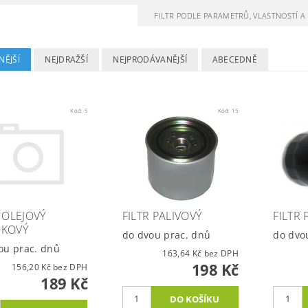
FILTR PODLE PARAMETRŮ, VLASTNOSTÍ 
NĚJŠÍ
NEJDRAŽŠÍ
NEJPRODÁVANĚJŠÍ
ABECEDNĚ
Kód:
5
Kód:
15
R OLEJOVÝ
FILTR PALIVOVÝ
FILTR 
KOVÝ
do dvou prac. dnů
do dvo
ou prac. dnů
163,64 Kč bez DPH
198 Kč
156,20 Kč bez DPH
189 Kč