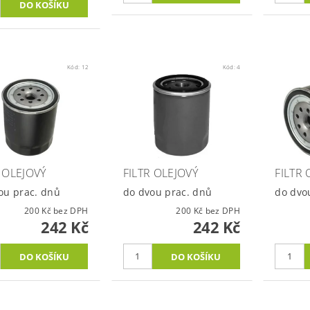
Kód:
12
Kód:
4
R OLEJOVÝ
FILTR OLEJOVÝ
FILTR 
ou prac. dnů
do dvou prac. dnů
do dvo
200 Kč bez DPH
200 Kč bez DPH
242 Kč
242 Kč