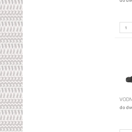
do dv
VODN
do dv