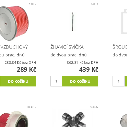
Kód:
2
Kód:
8
R VZDUCHOVÝ
ŽHAVÍCÍ SVÍČKA
ŠROUB
ou prac. dnů
do dvou prac. dnů
do dvo
238,84 Kč bez DPH
362,81 Kč bez DPH
289 Kč
439 Kč
Kód:
13
Kód:
22