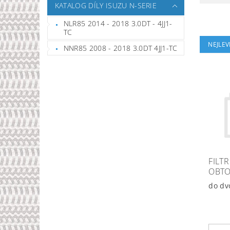
KATALOG DÍLY ISUZU N-SERIE
NLR85 2014 - 2018 3.0DT - 4JJ1-
TC
NEJLEV
NNR85 2008 - 2018 3.0DT 4JJ1-TC
FILT
OBTO
do dv