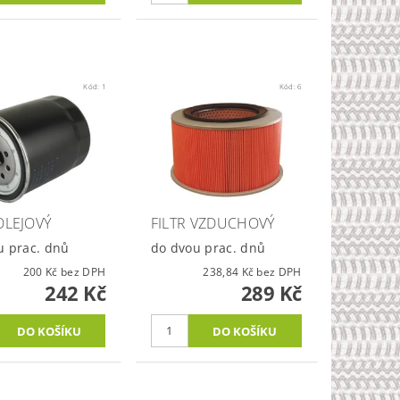
Kód:
1
Kód:
6
OLEJOVÝ
FILTR VZDUCHOVÝ
u prac. dnů
do dvou prac. dnů
200 Kč bez DPH
238,84 Kč bez DPH
242 Kč
289 Kč