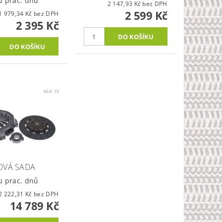
u prac. dnů
2 147,93 Kč bez DPH
2 599 Kč
1 979,34 Kč bez DPH
2 395 Kč
Kód:
19
OVÁ SADA
u prac. dnů
12 222,31 Kč bez DPH
14 789 Kč