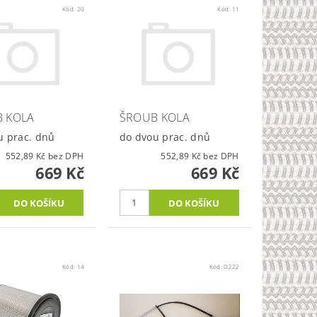
Kód:
20
Kód:
11
 KOLA
ŠROUB KOLA
u prac. dnů
do dvou prac. dnů
552,89 Kč bez DPH
552,89 Kč bez DPH
669 Kč
669 Kč
Kód:
14
Kód:
D222