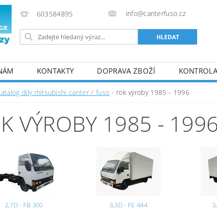
info@canterfuso.cz
603584895
 NÁM
KONTAKTY
DOPRAVA ZBOŽÍ
KONTROLA 
atalog díly mitsubishi canter / fuso
rok výroby 1985 - 1996
K VÝROBY 1985 - 199
2,7D - FB 300
3,3D - FE 444
3