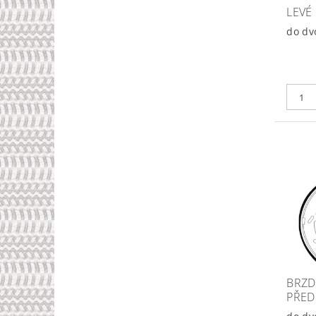
LEVÉ
do dv
BRZD
PŘED