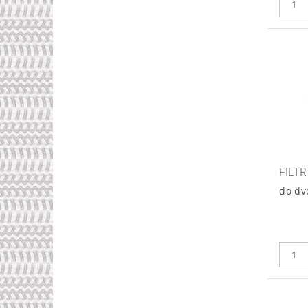
FILT
do dv