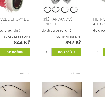
R VZDUCHOVÝ DO
KŘÍŽ KARDANOVÉ
FILTR
93
HŘÍDELE
4/199
ou prac. dnů
do dvou prac. dnů
do dvo
697,52 Kč bez DPH
737,19 Kč bez DPH
844 Kč
892 Kč
Kód:
D220
Kód:
D221