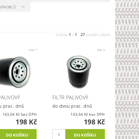
A VÝROBCŮ
1
1
27
Stránka
z
-
položek celkem
Kód:
7
Kód:
3
PALIVOVÝ
FILTR PALIVOVÝ
u prac. dnů
do dvou prac. dnů
163,64 Kč bez DPH
163,64 Kč bez DPH
198 Kč
198 Kč