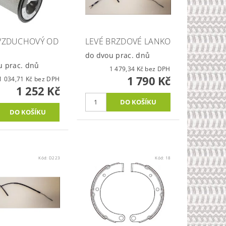
 VZDUCHOVÝ OD
LEVÉ BRZDOVÉ LANKO
3
do dvou prac. dnů
u prac. dnů
1 479,34 Kč bez DPH
1 790 Kč
1 034,71 Kč bez DPH
1 252 Kč
Kód:
D223
Kód:
18