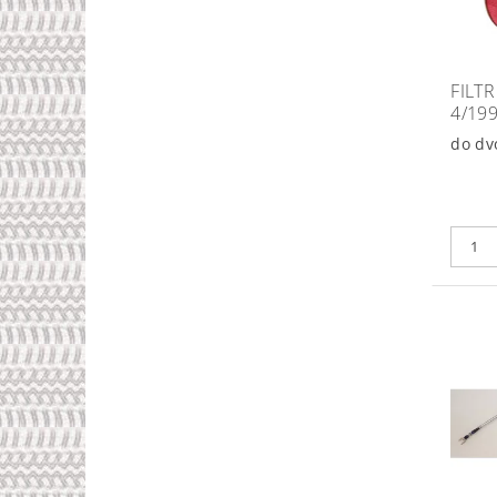
FILT
4/19
do dv