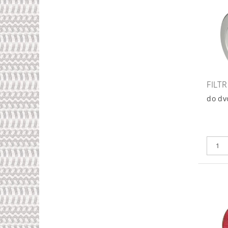
FILT
do dv