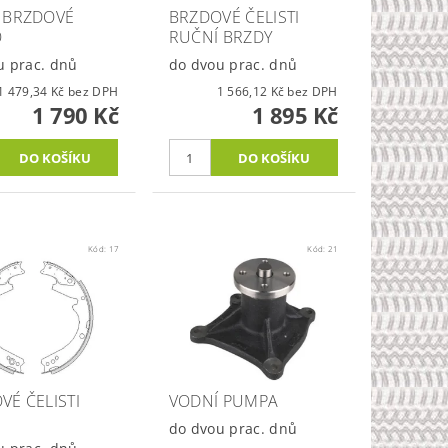
 BRZDOVÉ
BRZDOVÉ ČELISTI
O
RUČNÍ BRZDY
u prac. dnů
do dvou prac. dnů
1 479,34 Kč bez DPH
1 566,12 Kč bez DPH
1 790 Kč
1 895 Kč
Kód:
17
Kód:
21
VÉ ČELISTI
VODNÍ PUMPA
do dvou prac. dnů