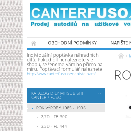
OBCHODNÍ PODMÍNKY
NAPIŠTE
PODMÍNKY OCHRANY OSOBNÍCH ÚDAJŮ
Individuální poptávka náhradních
K
dílů. Pokud díl nenaleznete v e-
shopu, seženeme Vám ho přímo na
míru. Poptávací formulář naleznete
RO
http://www.canterfuso.cz/napiste-nam/
KATALOG DÍLY MITSUBISHI
CANTER / FUSO
ROK VÝROBY 1985 - 1996
2,7D - FB 300
3,3D - FE 444