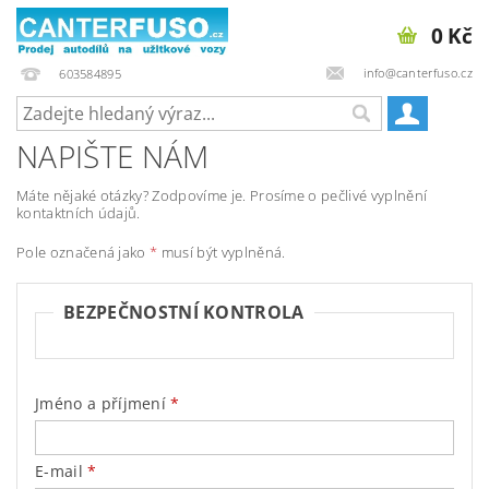
0 Kč
info@canterfuso.cz
603584895
NAPIŠTE NÁM
Máte nějaké otázky? Zodpovíme je. Prosíme o pečlivé vyplnění
kontaktních údajů.
Pole označená jako
*
musí být vyplněná.
BEZPEČNOSTNÍ KONTROLA
Jméno a příjmení
E-mail