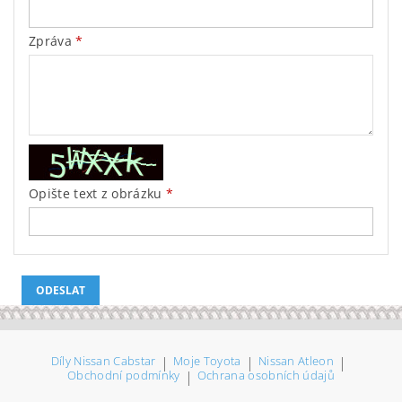
Zpráva
Opište text z obrázku
Díly Nissan Cabstar
|
Moje Toyota
|
Nissan Atleon
|
Obchodní podmínky
|
Ochrana osobních údajů