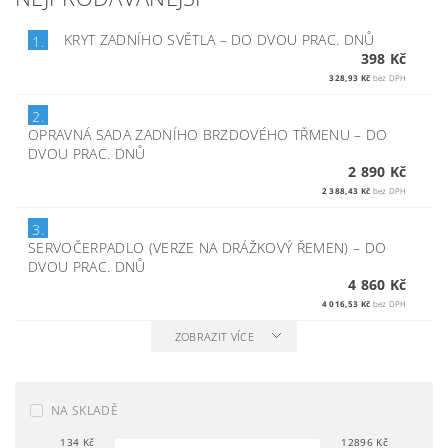
KRYT ZADNÍHO SVĚTLA
–
DO DVOU PRAC. DNŮ
1.
398 Kč
328,93 Kč
bez DPH
2.
OPRAVNÁ SADA ZADNÍHO BRZDOVÉHO TŘMENU
–
DO
DVOU PRAC. DNŮ
2 890 Kč
2 388,43 Kč
bez DPH
3.
SERVOČERPADLO (VERZE NA DRÁŽKOVÝ ŘEMEN)
–
DO
DVOU PRAC. DNŮ
4 860 Kč
4 016,53 Kč
bez DPH
ZOBRAZIT VÍCE
NA SKLADĚ
134
Kč
12896
Kč