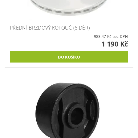
PŘEDNÍ BRZDOVÝ KOTOUČ (6 DĚR)
983,47 Kč bez DPH
1 190 Kč