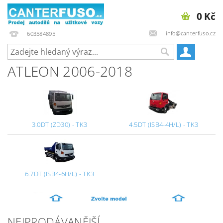
0 Kč
info@canterfuso.cz
603584895
ATLEON 2006-2018
3.0DT (ZD30) - TK3
4.5DT (ISB4-4H/L) - TK3
6.7DT (ISB4-6H/L) - TK3
NEJPRODÁVANĚJŠÍ