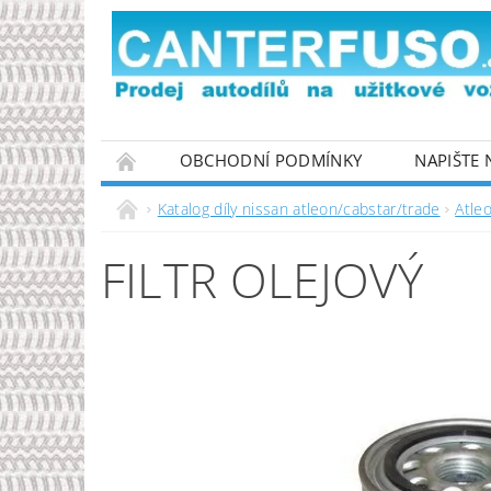
OBCHODNÍ PODMÍNKY
NAPIŠTE
PODMÍNKY OCHRANY OSOBNÍCH ÚDAJŮ
Katalog díly nissan atleon/cabstar/trade
Atle
FILTR OLEJOVÝ