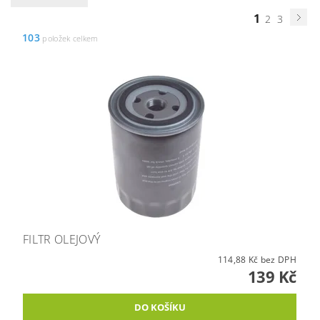
1
2
3
103
položek celkem
FILTR OLEJOVÝ
114,88 Kč bez DPH
139 Kč