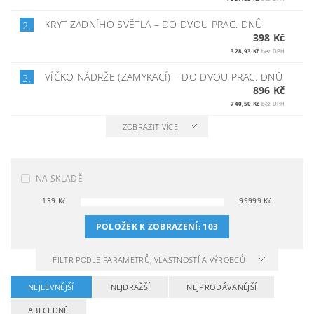
KRYT ZADNÍHO SVĚTLA
–
DO DVOU PRAC. DNŮ
2.
398 Kč
328,93 Kč
bez DPH
VÍČKO NÁDRŽE (ZAMYKACÍ)
–
DO DVOU PRAC. DNŮ
3.
896 Kč
740,50 Kč
bez DPH
ZOBRAZIT VÍCE
NA SKLADĚ
139
Kč
99999
Kč
POLOŽEK K ZOBRAZENÍ:
103
FILTR PODLE PARAMETRŮ, VLASTNOSTÍ A VÝROBCŮ
NEJLEVNĚJŠÍ
NEJDRAŽŠÍ
NEJPRODÁVANĚJŠÍ
ABECEDNĚ