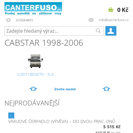
0 Kč
info@canterfuso.cz
603584895
CABSTAR 1998-2006
3.0DT (BD30TI) - TL0
NEJPRODÁVANĚJŠÍ
1.
VAKUOVÉ ČERPADLO (VÝVĚVA)
–
DO DVOU PRAC. DNŮ
5 515 Kč
4 557,85 Kč
bez DPH