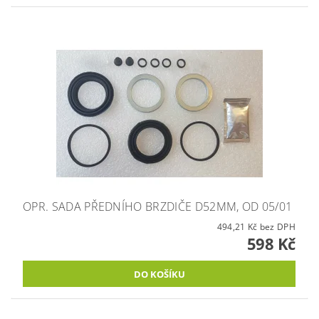
OPR. SADA PŘEDNÍHO BRZDIČE D52MM, OD 05/01
494,21 Kč bez DPH
598 Kč