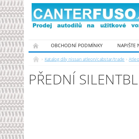
OBCHODNÍ PODMÍNKY
NAPIŠTE
PODMÍNKY OCHRANY OSOBNÍCH ÚDAJŮ
Katalog díly nissan atleon/cabstar/trade
Atle
PŘEDNÍ SILENTBL