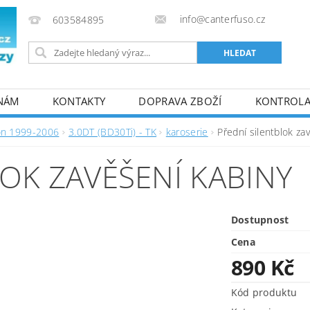
info@canterfuso.cz
603584895
 NÁM
KONTAKTY
DOPRAVA ZBOŽÍ
KONTROLA 
on 1999-2006
3.0DT (BD30Ti) - TK
karoserie
Přední silentblok za
OK ZAVĚŠENÍ KABINY
Dostupnost
Cena
890 Kč
Kód produktu