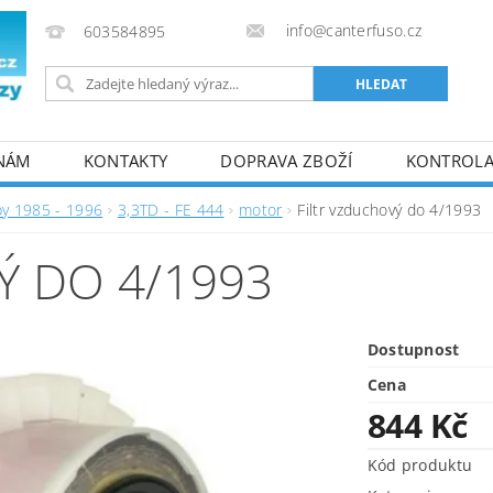
info@canterfuso.cz
603584895
 NÁM
KONTAKTY
DOPRAVA ZBOŽÍ
KONTROLA 
by 1985 - 1996
3,3TD - FE 444
motor
Filtr vzduchový do 4/1993
Ý DO 4/1993
Dostupnost
Cena
844 Kč
Kód produktu