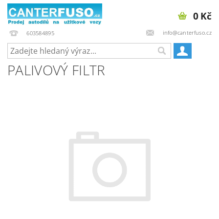
0 Kč
info@canterfuso.cz
603584895
PALIVOVÝ FILTR