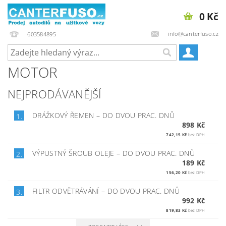
0 Kč
info@canterfuso.cz
603584895
MOTOR
NEJPRODÁVANĚJŠÍ
DRÁŽKOVÝ ŘEMEN
–
DO DVOU PRAC. DNŮ
1.
898 Kč
742,15 Kč
bez DPH
VÝPUSTNÝ ŠROUB OLEJE
–
DO DVOU PRAC. DNŮ
2.
189 Kč
156,20 Kč
bez DPH
FILTR ODVĚTRÁVÁNÍ
–
DO DVOU PRAC. DNŮ
3.
992 Kč
819,83 Kč
bez DPH