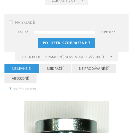
ZOBRAZIT VÍCE
NA SKLADĚ
189
Kč
14990
Kč
POLOŽEK K ZOBRAZENÍ:
7
FILTR PODLE PARAMETRŮ, VLASTNOSTÍ A VÝROBCŮ
NEJLEVNĚJŠÍ
NEJDRAŽŠÍ
NEJPRODÁVANĚJŠÍ
ABECEDNĚ
7
položek celkem