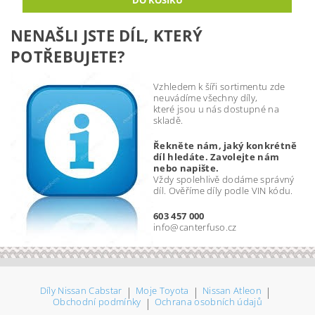
NENAŠLI JSTE DÍL, KTERÝ
POTŘEBUJETE?
Vzhledem k šíři sortimentu zde
neuvádíme všechny díly,
které jsou u nás dostupné na
skladě.
Řekněte nám, jaký konkrétně
díl hledáte. Zavolejte nám
nebo napište.
Vždy spolehlivě dodáme správný
díl. Ověříme díly podle VIN kódu.
603 457 000
info@canterfuso.cz
Díly Nissan Cabstar
|
Moje Toyota
|
Nissan Atleon
|
Obchodní podmínky
|
Ochrana osobních údajů