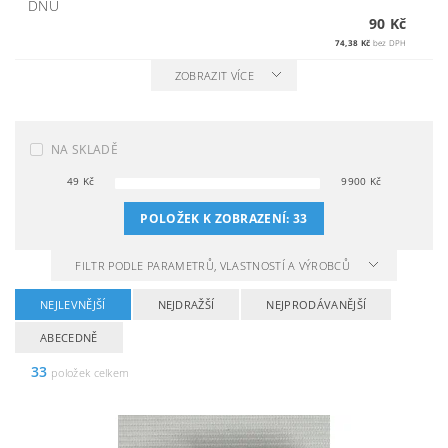
DNŮ
90 Kč
74,38 Kč
bez DPH
ZOBRAZIT VÍCE
NA SKLADĚ
49
Kč
9900
Kč
POLOŽEK K ZOBRAZENÍ:
33
FILTR PODLE PARAMETRŮ, VLASTNOSTÍ A VÝROBCŮ
NEJLEVNĚJŠÍ
NEJDRAŽŠÍ
NEJPRODÁVANĚJŠÍ
ABECEDNĚ
33
položek celkem