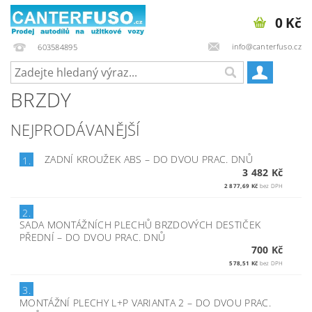
0 Kč
info@canterfuso.cz
603584895
BRZDY
NEJPRODÁVANĚJŠÍ
ZADNÍ KROUŽEK ABS
–
DO DVOU PRAC. DNŮ
1.
3 482 Kč
2 877,69 Kč
bez DPH
2.
SADA MONTÁŽNÍCH PLECHŮ BRZDOVÝCH DESTIČEK
PŘEDNÍ
–
DO DVOU PRAC. DNŮ
700 Kč
578,51 Kč
bez DPH
3.
MONTÁŽNÍ PLECHY L+P VARIANTA 2
–
DO DVOU PRAC.