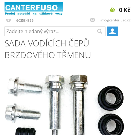
0 Kč
info@canterfuso.cz
603584895
SADA VODÍCÍCH ČEPŮ
BRZDOVÉHO TŘMENU