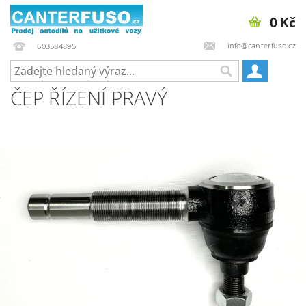
0 Kč
info@canterfuso.cz
603584895
ČEP ŘÍZENÍ PRAVÝ