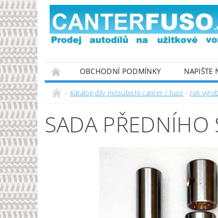
OBCHODNÍ PODMÍNKY
NAPIŠTE
PODMÍNKY OCHRANY OSOBNÍCH ÚDAJŮ
Katalog díly mitsubishi canter / fuso
rok výro
SADA PŘEDNÍHO 