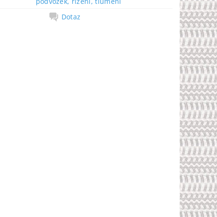
podvozek, řízení, tlumení
Dotaz