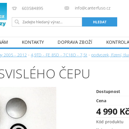
info@canterfuso.cz
603584895
 NÁM
KONTAKTY
DOPRAVA ZBOŽÍ
KONTROLA 
by 2005 - 2012
4,9TD - FE 85D - 7C18D - 7,5t
podvozek, řízení, tl
SVISLÉHO ČEPU
Dostupnost
Cena
4 990 K
Kód produktu