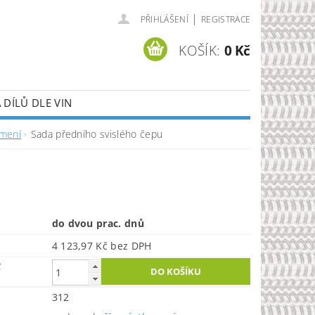
|
PŘIHLÁŠENÍ
REGISTRACE
KOŠÍK:
0 Kč
DÍLŮ DLE VIN
umení
Sada předního svislého čepu
do dvou prac. dnů
4 123,97 Kč bez DPH
č
312