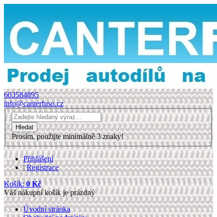
603584895
info@canterfuso.cz
Prosím, použijte minimálně 3 znaky!
Přihlášení
|
Registrace
Košík:
0 Kč
Váš nákupní košík je prázdný
Úvodní stránka