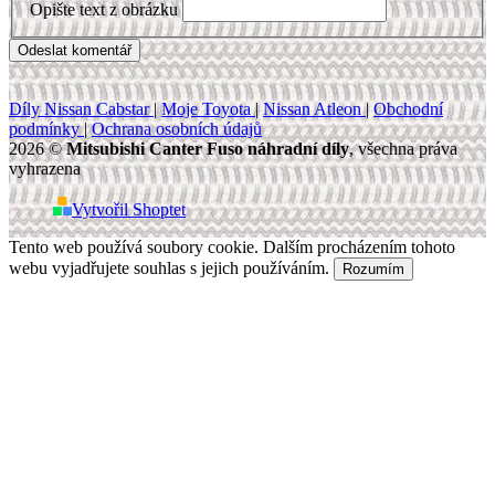
Opište text z obrázku
Díly Nissan Cabstar
|
Moje Toyota
|
Nissan Atleon
|
Obchodní
podmínky
|
Ochrana osobních údajů
2026 ©
Mitsubishi Canter Fuso náhradní díly
, všechna práva
vyhrazena
Vytvořil Shoptet
Tento web používá soubory cookie. Dalším procházením tohoto
webu vyjadřujete souhlas s jejich používáním.
Rozumím