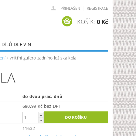
|
PŘIHLÁŠENÍ
REGISTRACE
KOŠÍK:
0 Kč
DÍLŮ DLE VIN
ení
vnitřní gufero zadního ložiska kola
OLA
do dvou prac. dnů
680,99 Kč bez DPH
11632