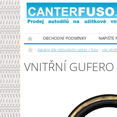
OBCHODNÍ PODMÍNKY
NAPIŠTE
PODMÍNKY OCHRANY OSOBNÍCH ÚDAJŮ
Katalog díly mitsubishi canter / fuso
rok výro
VNITŘNÍ GUFERO