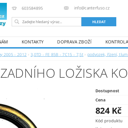
info@canterfuso.cz
603584895
 NÁM
KONTAKTY
DOPRAVA ZBOŽÍ
KONTROLA 
by 2005 - 2012
3,0TD - FE 85B - 7C15 - 7,5t
podvozek, řízení, tlum
 ZADNÍHO LOŽISKA K
Dostupnost
Cena
824 Kč
Kód produktu