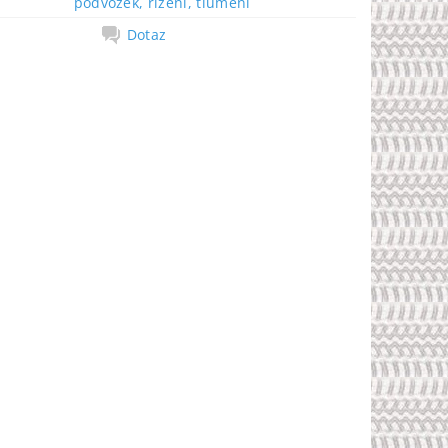
podvozek, řízení, tlumení
Dotaz