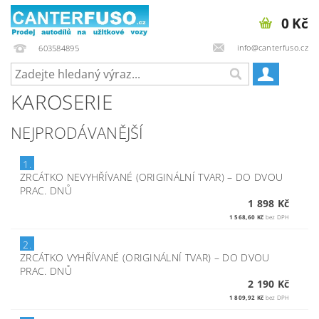
0 Kč
info@canterfuso.cz
603584895
KAROSERIE
NEJPRODÁVANĚJŠÍ
1.
ZRCÁTKO NEVYHŘÍVANÉ (ORIGINÁLNÍ TVAR)
–
DO DVOU
PRAC. DNŮ
1 898 Kč
1 568,60 Kč
bez DPH
2.
ZRCÁTKO VYHŘÍVANÉ (ORIGINÁLNÍ TVAR)
–
DO DVOU
PRAC. DNŮ
2 190 Kč
1 809,92 Kč
bez DPH