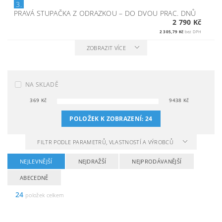
3.
PRAVÁ STUPAČKA Z ODRAZKOU
–
DO DVOU PRAC. DNŮ
2 790 Kč
2 305,79 Kč
bez DPH
ZOBRAZIT VÍCE
NA SKLADĚ
369
Kč
9438
Kč
POLOŽEK K ZOBRAZENÍ:
24
FILTR PODLE PARAMETRŮ, VLASTNOSTÍ A VÝROBCŮ
NEJLEVNĚJŠÍ
NEJDRAŽŠÍ
NEJPRODÁVANĚJŠÍ
ABECEDNĚ
24
položek celkem