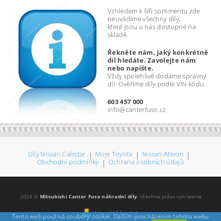
Vzhledem k šíři sortimentu zde
neuvádíme všechny díly,
které jsou u nás dostupné na
skladě.
Řekněte nám, jaký konkrétně
díl hledáte. Zavolejte nám
nebo napište.
Vždy spolehlivě dodáme správný
díl. Ověříme díly podle VIN kódu.
603 457 000
info@canterfuso.cz
Díly Nissan Cabstar
|
Moje Toyota
|
Nissan Atleon
|
Obchodní podmínky
|
Ochrana osobních údajů
2026 ©
Mitsubishi Canter Fuso náhradní díly
, všechna práva vyhrazena
Vytvořil Shoptet
Tento web používá soubory cookie. Dalším procházením tohoto webu