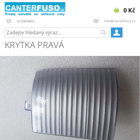
0 Kč
info@canterfuso.cz
603584895
KRYTKA PRAVÁ