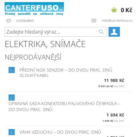
0 Kč
info@canterfuso.cz
603584895
ELEKTRIKA, SNÍMAČE
NEJPRODÁVANĚJŠÍ
PŘEDNÍ NOX SENZOR
–
DO DVOU PRAC. DNŮ
1.
DLOUHÝ KABEL
11 988 Kč
9 907,44 Kč
bez DPH
2.
OPRAVNÁ SADA KONEKTORU PALIVOVÉHO ČERPADLA
–
DO DVOU PRAC. DNŮ
1 694 Kč
1 400 Kč
bez DPH
VÁHA VZDUCHU
–
DO DVOU PRAC. DNŮ
3.