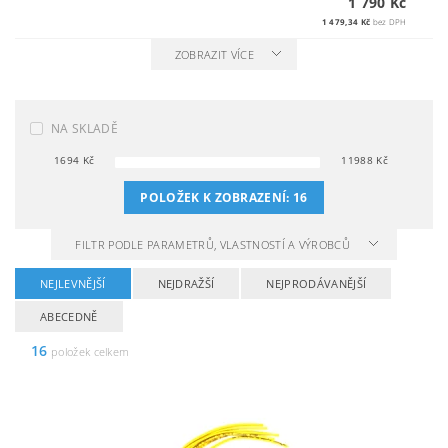
1 790 Kč
1 479,34 Kč
bez DPH
ZOBRAZIT VÍCE
NA SKLADĚ
1694
Kč
11988
Kč
POLOŽEK K ZOBRAZENÍ:
16
FILTR PODLE PARAMETRŮ, VLASTNOSTÍ A VÝROBCŮ
NEJLEVNĚJŠÍ
NEJDRAŽŠÍ
NEJPRODÁVANĚJŠÍ
ABECEDNĚ
16
položek celkem