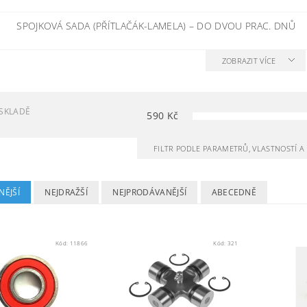
SPOJKOVÁ SADA (PŘÍTLAČÁK-LAMELA)
–
DO DVOU PRAC. DNŮ
ZOBRAZIT VÍCE
SKLADĚ
590
Kč
FILTR PODLE PARAMETRŮ, VLASTNOSTÍ 
NĚJŠÍ
NEJDRAŽŠÍ
NEJPRODÁVANĚJŠÍ
ABECEDNĚ
Kód:
11866
Kód:
321