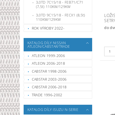
3,0TD 7C15/18 - FEB71/C71
(7,5t) 110KW/129KW
LOŽI
3,0TD 9C15/18 - FECX1 (8,5t)
110KW/129KW
SETR
do dv
ROK VÝROBY 2022-
KATALOG DÍLY NISSAN
ATLEON/CABSTAR/TRADE
ATLEON 1999-2006
ATLEON 2006-2018
CABSTAR 1998-2006
CABSTAR 2003-2006
CABSTAR 2006-2018
TRADE 1996-2002
KATALOG DÍLY ISUZU N-SERIE