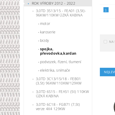
ROK VÝROBY 2012 - 2022
3.
3,0TD 3S13/15 - FEA01 (3,5t)-
96KW/110KW ÚZKÁ KABINA
motor
karoserie
brzdy
NA 
spojka,
převodovka,kardan
podvozek, řízení, tlumení
elektrika, snímače
NEJLEV
3,0TD 3C13/15/18 - FEB01
(3,5t) 96KW/110KW/129KW
3,0TD 6S15 - FEA51 (5t) 110KW
ÚZKÁ KABINA
3,0TD 6C18 - FGB71 (7,5t)
verze 4X4 129KW