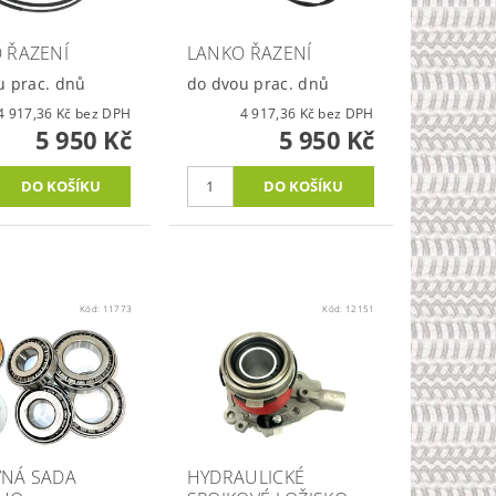
 ŘAZENÍ
LANKO ŘAZENÍ
u prac. dnů
do dvou prac. dnů
4 917,36 Kč bez DPH
4 917,36 Kč bez DPH
5 950 Kč
5 950 Kč
Kód:
11773
Kód:
12151
NÁ SADA
HYDRAULICKÉ