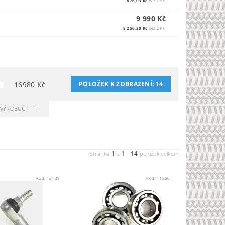
876,03 Kč
bez DPH
9 990 Kč
8 256,20 Kč
bez DPH
16980
Kč
POLOŽEK K ZOBRAZENÍ:
14
A VÝROBCŮ
1
1
14
Stránka
z
-
položek celkem
Kód:
12139
Kód:
11860