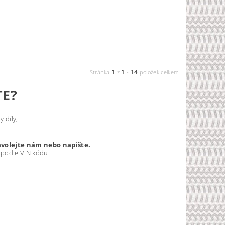
1
1
14
Stránka
z
-
položek celkem
TE?
 díly,
avolejte nám nebo napište.
 podle VIN kódu.