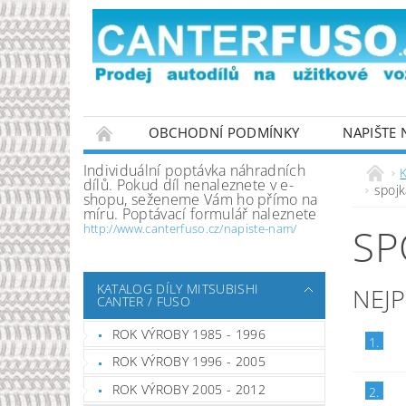
OBCHODNÍ PODMÍNKY
NAPIŠTE
PODMÍNKY OCHRANY OSOBNÍCH ÚDAJŮ
Individuální poptávka náhradních
K
dílů. Pokud díl nenaleznete v e-
spojk
shopu, seženeme Vám ho přímo na
míru. Poptávací formulář naleznete
SP
http://www.canterfuso.cz/napiste-nam/
KATALOG DÍLY MITSUBISHI
NEJ
CANTER / FUSO
ROK VÝROBY 1985 - 1996
1.
ROK VÝROBY 1996 - 2005
ROK VÝROBY 2005 - 2012
2.