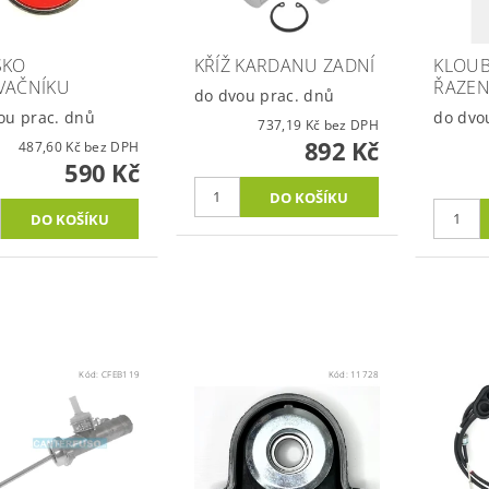
SKO
KŘÍŽ KARDANU ZADNÍ
KLOUB
VAČNÍKU
ŘAZEN
do dvou prac. dnů
ou prac. dnů
do dvo
737,19 Kč bez DPH
892 Kč
487,60 Kč bez DPH
590 Kč
Kód:
CFEB119
Kód:
11728