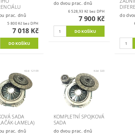
ÍHO
ZADN
do dvou prac. dnů
RENCIÁLU
DIFER
6 528,93 Kč bez DPH
ou prac. dnů
do dvo
7 900 Kč
5 800 Kč bez DPH
7 018 Kč
Kód:
12109
Kód:
320
KOVÁ SADA
KOMPLETNÍ SPOJKOVÁ
TLAČÁK-LAMELA)
SADA
ou prac. dnů
do dvou prac. dnů