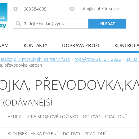
info@canterfuso.cz
603584895
 NÁM
KONTAKTY
DOPRAVA ZBOŽÍ
KONTROLA 
atalog díly mitsubishi canter / fuso
rok výroby 2012 - 2022
3,0TD
a, převodovka,kardan
OJKA, PŘEVODOVKA,K
PRODÁVANĚJŠÍ
HYDRAULICKÉ SPOJKOVÉ LOŽISKO
–
DO DVOU PRAC. DNŮ
KLOUBEK LANKA ŘAZENÍ
–
DO DVOU PRAC. DNŮ