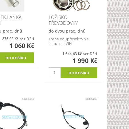
EK LANKA
LOŽISKO
Í
PŘEVODOVKY
u prac. dnů
do dvou prac. dnů
876,03 Kč bez DPH
Třeba doupřesnit typ a
cenu dle VIN
1 060 Kč
1 644,63 Kč bez DPH
1 990 Kč
Kód:
CB58
Kód:
CB57