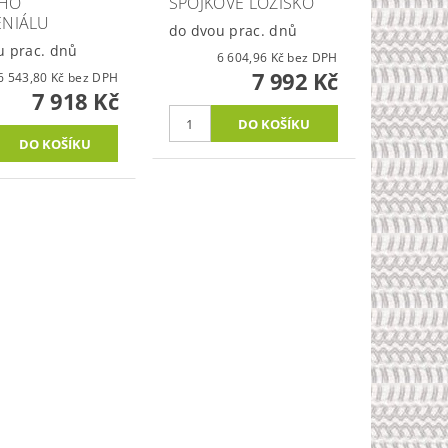
ÍHO
SPOJKOVÉ LOŽISKO
ENIÁLU
do dvou prac. dnů
u prac. dnů
6 604,96 Kč bez DPH
7 992 Kč
6 543,80 Kč bez DPH
7 918 Kč