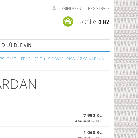
|
PŘIHLÁŠENÍ
REGISTRACE
KOŠÍK:
0 Kč
DÍLŮ DLE VIN
 3S13/15 - FEA01 (3,5t)- 96KW/110KW ÚZKÁ KABINA
ARDAN
7 992 Kč
6 604,96 Kč
bez DPH
1 060 Kč