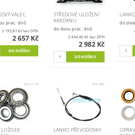
KOVÝ VÁLEC
STŘEDOVÉ ULOŽENÍ
LANKO
KARDANU
ou prac. dnů
do dvo
do dvou prac. dnů
2 195,87 Kč bez DPH
2 657 Kč
2 464,46 Kč bez DPH
2 982 Kč
Kód:
11770
Kód:
CB56
 LOŽISEK
LANKO PŘEVODOVKY
OPRAV