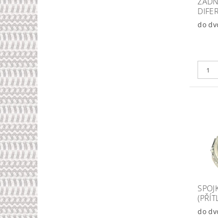
ZADN
DIFE
do dv
SPOJ
(PŘÍ
do dv