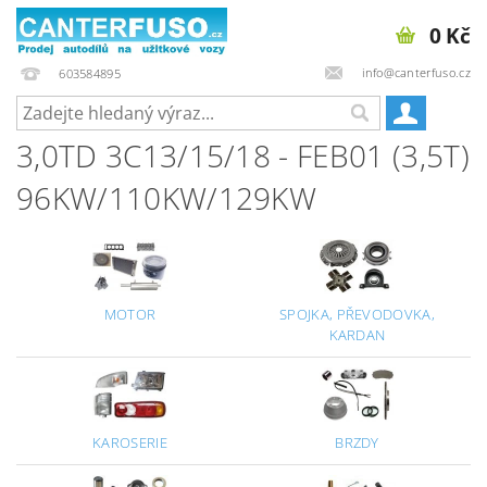
0 Kč
info@canterfuso.cz
603584895
3,0TD 3C13/15/18 - FEB01 (3,5T)
96KW/110KW/129KW
MOTOR
SPOJKA, PŘEVODOVKA,
KARDAN
KAROSERIE
BRZDY