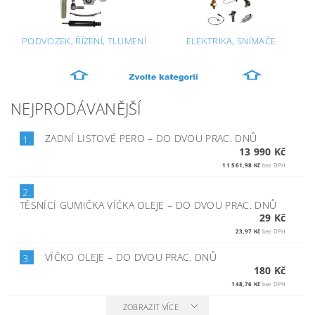
PODVOZEK, ŘÍZENÍ, TLUMENÍ
ELEKTRIKA, SNÍMAČE
NEJPRODÁVANĚJŠÍ
ZADNÍ LISTOVÉ PERO
–
DO DVOU PRAC. DNŮ
1.
13 990 Kč
11 561,98 Kč
bez DPH
2.
TĚSNÍCÍ GUMIČKA VÍČKA OLEJE
–
DO DVOU PRAC. DNŮ
29 Kč
23,97 Kč
bez DPH
VÍČKO OLEJE
–
DO DVOU PRAC. DNŮ
3.
180 Kč
148,76 Kč
bez DPH
ZOBRAZIT VÍCE