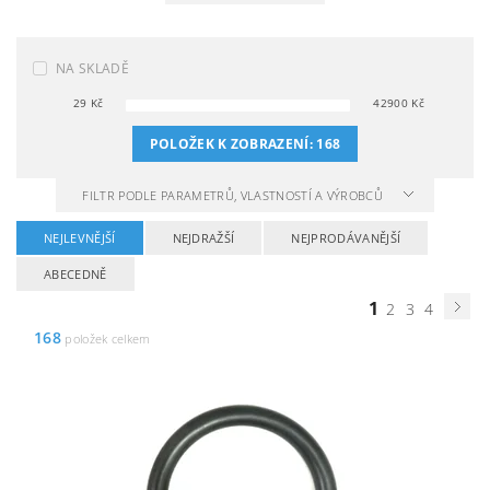
NA SKLADĚ
29
Kč
42900
Kč
POLOŽEK K ZOBRAZENÍ:
168
FILTR PODLE PARAMETRŮ, VLASTNOSTÍ A VÝROBCŮ
NEJLEVNĚJŠÍ
NEJDRAŽŠÍ
NEJPRODÁVANĚJŠÍ
ABECEDNĚ
1
2
3
4
168
položek celkem