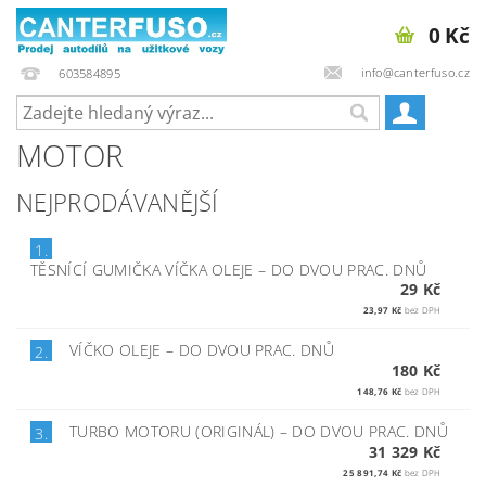
0 Kč
info@canterfuso.cz
603584895
MOTOR
NEJPRODÁVANĚJŠÍ
1.
TĚSNÍCÍ GUMIČKA VÍČKA OLEJE
–
DO DVOU PRAC. DNŮ
29 Kč
23,97 Kč
bez DPH
VÍČKO OLEJE
–
DO DVOU PRAC. DNŮ
2.
180 Kč
148,76 Kč
bez DPH
TURBO MOTORU (ORIGINÁL)
–
DO DVOU PRAC. DNŮ
3.
31 329 Kč
25 891,74 Kč
bez DPH