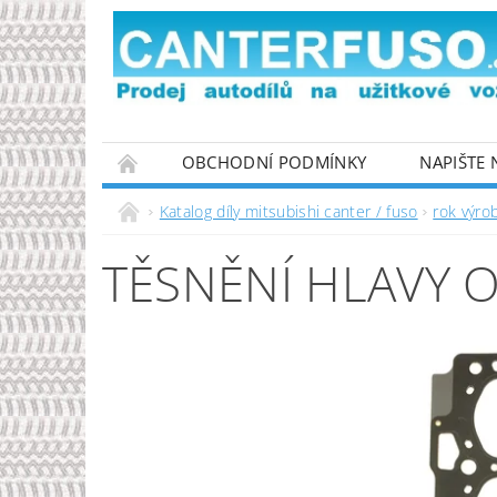
OBCHODNÍ PODMÍNKY
NAPIŠTE
PODMÍNKY OCHRANY OSOBNÍCH ÚDAJŮ
Katalog díly mitsubishi canter / fuso
rok výro
TĚSNĚNÍ HLAVY O