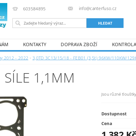
info@canterfuso.cz
603584895
 NÁM
KONTAKTY
DOPRAVA ZBOŽÍ
KONTROLA 
by 2012 - 2022
3,0TD 3C13/15/18 - FEB01 (3,5t) 96KW/110KW/12
 SÍLE 1,1MM
Jsou různé tlouštk
Dostupnost
Cena
1 382 K