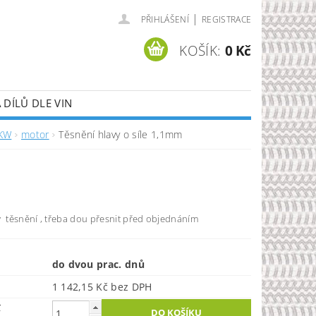
|
PŘIHLÁŠENÍ
REGISTRACE
KOŠÍK:
0 Kč
DÍLŮ DLE VIN
9KW
motor
Těsnění hlavy o síle 1,1mm
y těsnění , třeba dou přesnit před objednáním
do dvou prac. dnů
1 142,15 Kč bez DPH
č