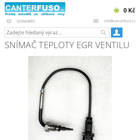
0 Kč
info@canterfuso.cz
603584895
SNÍMAČ TEPLOTY EGR VENTILU