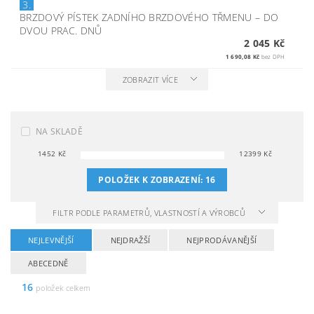
3.
BRZDOVÝ PÍSTEK ZADNÍHO BRZDOVÉHO TŘMENU
–
DO
DVOU PRAC. DNŮ
2 045 Kč
1 690,08 Kč
bez DPH
ZOBRAZIT VÍCE
NA SKLADĚ
1452
Kč
12399
Kč
POLOŽEK K ZOBRAZENÍ:
16
FILTR PODLE PARAMETRŮ, VLASTNOSTÍ A VÝROBCŮ
NEJLEVNĚJŠÍ
NEJDRAŽŠÍ
NEJPRODÁVANĚJŠÍ
ABECEDNĚ
16
položek celkem