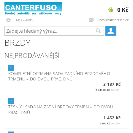
0 Kč
info@canterfuso.cz
603584895
BRZDY
NEJPRODÁVANĚJŠÍ
1.
KOMPLETNÍ OPRAVNA SADA ZADNÍHO BRZDOVÉHO
TŘMENU
–
DO DVOU PRAC. DNŮ
3 187 Kč
2 633,88 Kč
bez DPH
2.
TĚSNÍCI SADA NA ZADNÍ BRDOVÝ TŘMEN
–
DO DVOU
PRAC. DNŮ
1 452 Kč
1 200 Kč
bez DPH