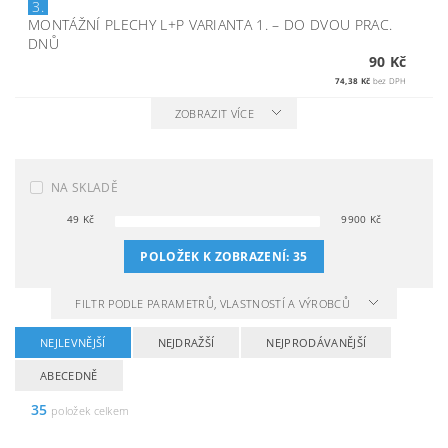
3.
MONTÁŽNÍ PLECHY L+P VARIANTA 1.
–
DO DVOU PRAC.
DNŮ
90 Kč
74,38 Kč
bez DPH
ZOBRAZIT VÍCE
NA SKLADĚ
49
Kč
9900
Kč
POLOŽEK K ZOBRAZENÍ:
35
FILTR PODLE PARAMETRŮ, VLASTNOSTÍ A VÝROBCŮ
NEJLEVNĚJŠÍ
NEJDRAŽŠÍ
NEJPRODÁVANĚJŠÍ
ABECEDNĚ
35
položek celkem