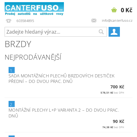
0 Kč
info@canterfuso.cz
603584895
BRZDY
NEJPRODÁVANĚJŠÍ
1.
SADA MONTÁŽNÍCH PLECHŮ BRZDOVÝCH DESTIČEK
PŘEDNÍ
–
DO DVOU PRAC. DNŮ
700 Kč
578,51 Kč
bez DPH
2.
MONTÁŽNÍ PLECHY L+P VARIANTA 2
–
DO DVOU PRAC.
DNŮ
90 Kč
74,38 Kč
bez DPH