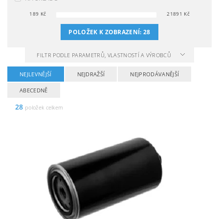
189
Kč
21891
Kč
POLOŽEK K ZOBRAZENÍ:
28
FILTR PODLE PARAMETRŮ, VLASTNOSTÍ A VÝROBCŮ
NEJLEVNĚJŠÍ
NEJDRAŽŠÍ
NEJPRODÁVANĚJŠÍ
ABECEDNĚ
28
položek celkem