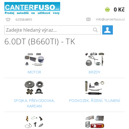
0 Kč
info@canterfuso.cz
603584895
6.0DT (B660TI) - TK
MOTOR
BRZDY
SPOJKA, PŘEVODOVKA,
PODVOZEK, ŘÍZENÍ, TLUMENÍ
KARDAN