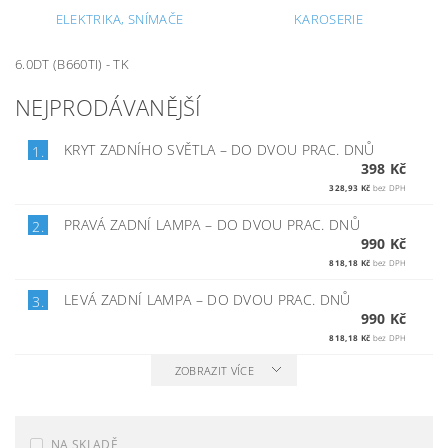
ELEKTRIKA, SNÍMAČE
KAROSERIE
6.0DT (B660TI) - TK
NEJPRODÁVANĚJŠÍ
KRYT ZADNÍHO SVĚTLA
–
DO DVOU PRAC. DNŮ
1.
398 Kč
328,93 Kč
bez DPH
PRAVÁ ZADNÍ LAMPA
–
DO DVOU PRAC. DNŮ
2.
990 Kč
818,18 Kč
bez DPH
LEVÁ ZADNÍ LAMPA
–
DO DVOU PRAC. DNŮ
3.
990 Kč
818,18 Kč
bez DPH
ZOBRAZIT VÍCE
NA SKLADĚ