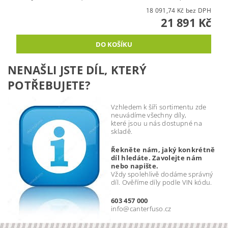
18 091,74 Kč bez DPH
21 891 Kč
NENAŠLI JSTE DÍL, KTERÝ
POTŘEBUJETE?
Vzhledem k šíři sortimentu zde
neuvádíme všechny díly,
které jsou u nás dostupné na
skladě.
Řekněte nám, jaký konkrétně
díl hledáte. Zavolejte nám
nebo napište.
Vždy spolehlivě dodáme správný
díl. Ověříme díly podle VIN kódu.
603 457 000
info@canterfuso.cz