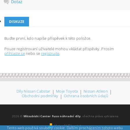
Dotaz
DISKUZE
Buďte první, kdo napíše příspěvek k této položce.
Pouze registrovaní uživatelé mohou vkládat příspěvky. Prosím
přihlaste se
nebo se
registrujte
.
Díly Nissan Cabstar
|
Moje Toyota
|
Nissan Atleon
|
Obchodní podmínky
|
Ochrana osobních údajů
2026 ©
Mitsubishi Canter Fuso náhradní díly
, všechna práva vyhrazena
Vytvořil Shoptet
Tento web používá soubory cookie. Dalším procházením tohoto webu