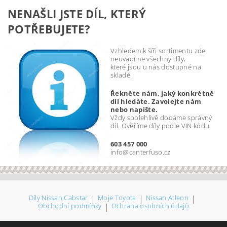
NENAŠLI JSTE DÍL, KTERÝ
POTŘEBUJETE?
Vzhledem k šíři sortimentu zde
neuvádíme všechny díly,
které jsou u nás dostupné na
skladě.
Řekněte nám, jaký konkrétně
díl hledáte. Zavolejte nám
nebo napište.
Vždy spolehlivě dodáme správný
díl. Ověříme díly podle VIN kódu.
603 457 000
info@canterfuso.cz
Díly Nissan Cabstar
|
Moje Toyota
|
Nissan Atleon
|
Obchodní podmínky
|
Ochrana osobních údajů