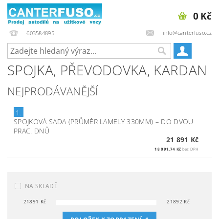
0 Kč
info@canterfuso.cz
603584895
SPOJKA, PŘEVODOVKA, KARDAN
NEJPRODÁVANĚJŠÍ
1.
SPOJKOVÁ SADA (PRŮMĚR LAMELY 330MM)
–
DO DVOU
PRAC. DNŮ
21 891 Kč
18 091,74 Kč
bez DPH
NA SKLADĚ
21891
Kč
21892
Kč