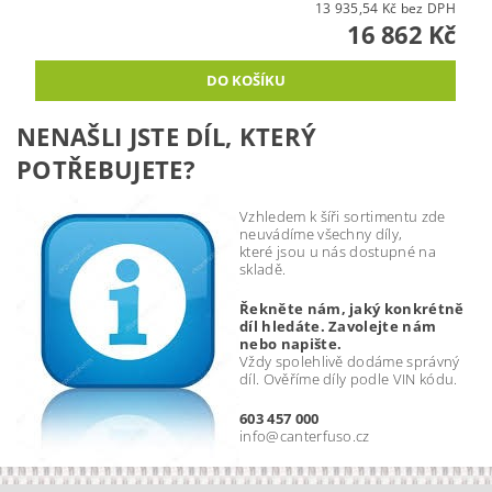
13 935,54 Kč bez DPH
16 862 Kč
NENAŠLI JSTE DÍL, KTERÝ
POTŘEBUJETE?
Vzhledem k šíři sortimentu zde
neuvádíme všechny díly,
které jsou u nás dostupné na
skladě.
Řekněte nám, jaký konkrétně
díl hledáte. Zavolejte nám
nebo napište.
Vždy spolehlivě dodáme správný
díl. Ověříme díly podle VIN kódu.
603 457 000
info@canterfuso.cz