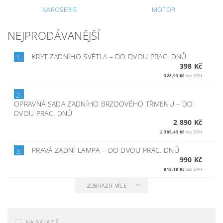
KAROSERIE
MOTOR
NEJPRODÁVANĚJŠÍ
KRYT ZADNÍHO SVĚTLA
–
DO DVOU PRAC. DNŮ
1.
398 Kč
328,93 Kč
bez DPH
2.
OPRAVNÁ SADA ZADNÍHO BRZDOVÉHO TŘMENU
–
DO
DVOU PRAC. DNŮ
2 890 Kč
2 388,43 Kč
bez DPH
PRAVÁ ZADNÍ LAMPA
–
DO DVOU PRAC. DNŮ
3.
990 Kč
818,18 Kč
bez DPH
ZOBRAZIT VÍCE
NA SKLADĚ