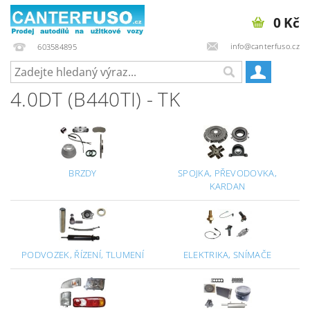
0 Kč
info@canterfuso.cz
603584895
4.0DT (B440TI) - TK
BRZDY
SPOJKA, PŘEVODOVKA,
KARDAN
PODVOZEK, ŘÍZENÍ, TLUMENÍ
ELEKTRIKA, SNÍMAČE