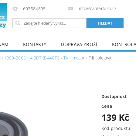
info@canterfuso.cz
603584895
 NÁM
KONTAKTY
DOPRAVA ZBOŽÍ
KONTROLA 
on 1999-2006
4.0DT (B440TI) - TK
motor
Filtr olejový
Dostupnost
Cena
139 Kč
Kód produktu