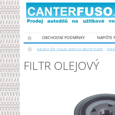
OBCHODNÍ PODMÍNKY
NAPIŠTE
PODMÍNKY OCHRANY OSOBNÍCH ÚDAJŮ
Katalog díly nissan atleon/cabstar/trade
Atle
FILTR OLEJOVÝ