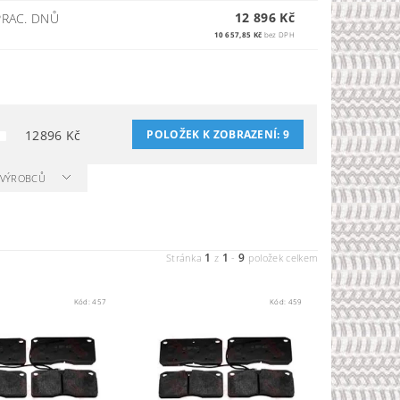
12 896 Kč
RAC. DNŮ
10 657,85 Kč
bez DPH
12896
Kč
POLOŽEK K ZOBRAZENÍ:
9
A VÝROBCŮ
1
1
9
Stránka
z
-
položek celkem
Kód:
457
Kód:
459