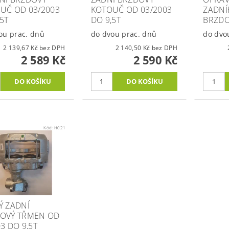
UČ OD 03/2003
KOTOUČ OD 03/2003
ZADN
,5T
DO 9,5T
BRZD
ou prac. dnů
do dvou prac. dnů
do dvo
2 139,67 Kč bez DPH
2 140,50 Kč bez DPH
2 589 Kč
2 590 Kč
Kód:
H021
Ý ZADNÍ
OVÝ TŘMEN OD
3 DO 9,5T