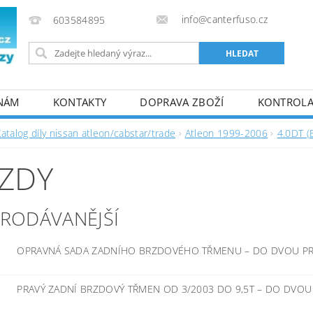
info@canterfuso.cz
603584895
 NÁM
KONTAKTY
DOPRAVA ZBOŽÍ
KONTROLA 
atalog díly nissan atleon/cabstar/trade
Atleon 1999-2006
4.0DT (
ZDY
PRODÁVANĚJŠÍ
OPRAVNÁ SADA ZADNÍHO BRZDOVÉHO TŘMENU
–
DO DVOU PR
PRAVÝ ZADNÍ BRZDOVÝ TŘMEN OD 3/2003 DO 9,5T
–
DO DVOU 