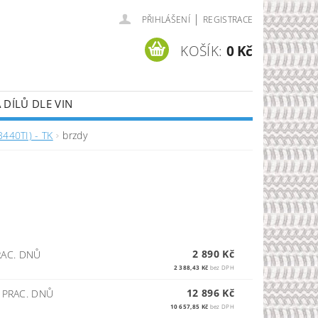
|
PŘIHLÁŠENÍ
REGISTRACE
KOŠÍK:
0 Kč
DÍLŮ DLE VIN
B440TI) - TK
brzdy
2 890 Kč
AC. DNŮ
2 388,43 Kč
bez DPH
12 896 Kč
PRAC. DNŮ
10 657,85 Kč
bez DPH