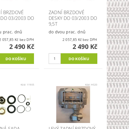
Í BRZDOVÉ
ZADNÍ BRZDOVÉ
 DO 03/2003 DO
DESKY DO 03/2003 DO
9,5T
u prac. dnů
do dvou prac. dnů
2 057,85 Kč bez DPH
2 057,85 Kč bez DPH
2 490 Kč
2 490 Kč
Kód:
11905
Kód:
H020
NÁ SADA
LEVÝ ZADNÍ BRZDOVÝ