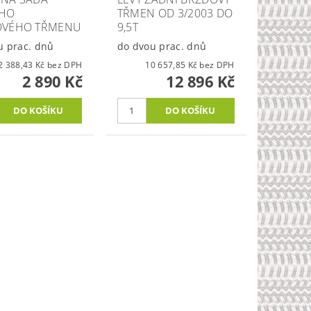
ÍHO
TŘMEN OD 3/2003 DO
OVÉHO TŘMENU
9,5T
u prac. dnů
do dvou prac. dnů
2 388,43 Kč bez DPH
10 657,85 Kč bez DPH
2 890 Kč
12 896 Kč