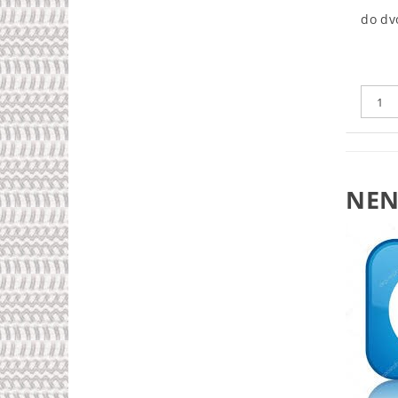
do dv
NEN