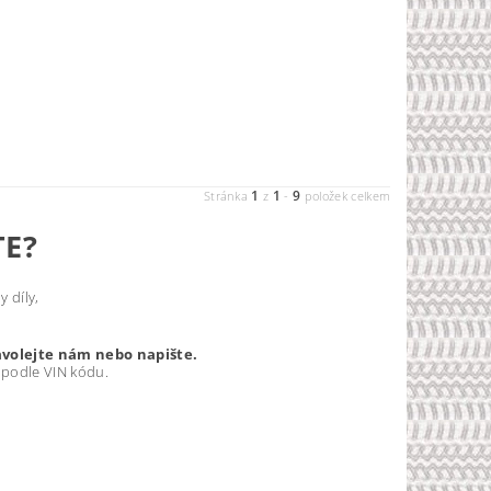
1
1
9
Stránka
z
-
položek celkem
TE?
 díly,
avolejte nám nebo napište.
 podle VIN kódu.