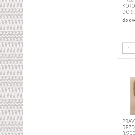
KOTO
DO 9
do dv
PRAV
BRZD
3/200