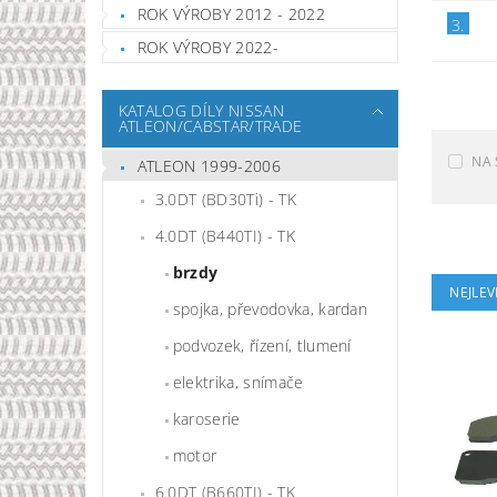
ROK VÝROBY 2012 - 2022
3.
ROK VÝROBY 2022-
KATALOG DÍLY NISSAN
ATLEON/CABSTAR/TRADE
NA 
ATLEON 1999-2006
3.0DT (BD30Ti) - TK
4.0DT (B440TI) - TK
brzdy
NEJLEV
spojka, převodovka, kardan
podvozek, řízení, tlumení
elektrika, snímače
karoserie
motor
6.0DT (B660TI) - TK