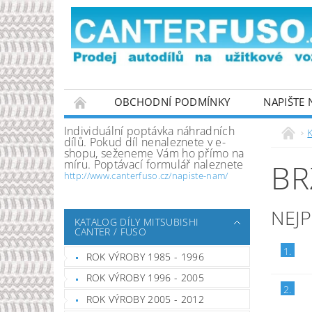
OBCHODNÍ PODMÍNKY
NAPIŠTE
PODMÍNKY OCHRANY OSOBNÍCH ÚDAJŮ
Individuální poptávka náhradních
K
dílů. Pokud díl nenaleznete v e-
shopu, seženeme Vám ho přímo na
míru. Poptávací formulář naleznete
BR
http://www.canterfuso.cz/napiste-nam/
NEJ
KATALOG DÍLY MITSUBISHI
CANTER / FUSO
1.
ROK VÝROBY 1985 - 1996
ROK VÝROBY 1996 - 2005
2.
ROK VÝROBY 2005 - 2012