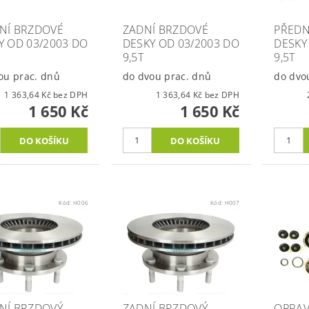
NÍ BRZDOVÉ
ZADNÍ BRZDOVÉ
PŘEDN
Y OD 03/2003 DO
DESKY OD 03/2003 DO
DESKY
9,5T
9,5T
ou prac. dnů
do dvou prac. dnů
do dvo
1 363,64 Kč bez DPH
1 363,64 Kč bez DPH
1 650 Kč
1 650 Kč
Kód:
H006
Kód:
H007
NÍ BRZDOVÝ
ZADNÍ BRZDOVÝ
OPRAV