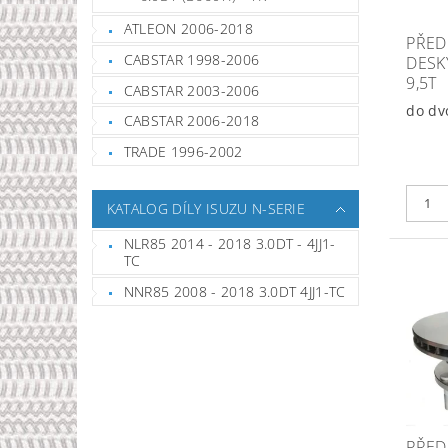
ATLEON 2006-2018
PŘED
CABSTAR 1998-2006
DESK
9,5T
CABSTAR 2003-2006
do dv
CABSTAR 2006-2018
TRADE 1996-2002
KATALOG DÍLY ISUZU N-SERIE
NLR85 2014 - 2018 3.0DT - 4JJ1-
TC
NNR85 2008 - 2018 3.0DT 4JJ1-TC
PŘED