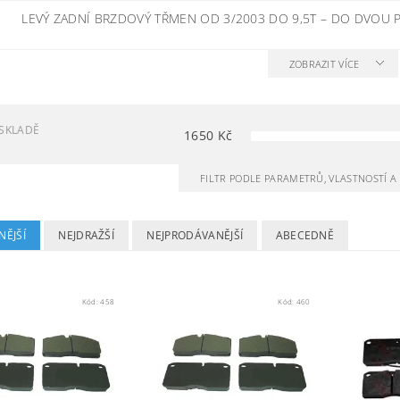
LEVÝ ZADNÍ BRZDOVÝ TŘMEN OD 3/2003 DO 9,5T
–
DO DVOU P
ZOBRAZIT VÍCE
SKLADĚ
1650
Kč
FILTR PODLE PARAMETRŮ, VLASTNOSTÍ 
NĚJŠÍ
NEJDRAŽŠÍ
NEJPRODÁVANĚJŠÍ
ABECEDNĚ
Kód:
458
Kód:
460