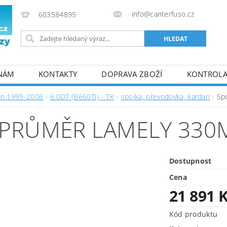
info@canterfuso.cz
603584895
 NÁM
KONTAKTY
DOPRAVA ZBOŽÍ
KONTROLA 
on 1999-2006
6.0DT (B660TI) - TK
spojka, převodovka, kardan
Sp
(PRŮMĚR LAMELY 330
Dostupnost
Cena
21 891 
Kód produktu