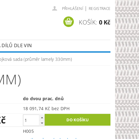
|
PŘIHLÁŠENÍ
REGISTRACE
KOŠÍK:
0 Kč
DÍLŮ DLE VIN
ojková sada (průměr lamely 330mm)
MM)
do dvou prac. dnů
18 091,74 Kč bez DPH
Kč
H005