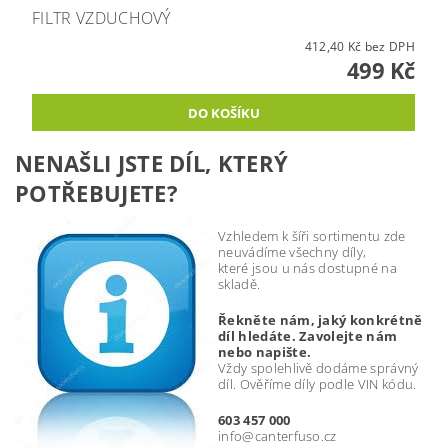
FILTR VZDUCHOVÝ
412,40 Kč bez DPH
499 Kč
NENAŠLI JSTE DÍL, KTERÝ
POTŘEBUJETE?
Vzhledem k šíři sortimentu zde
neuvádíme všechny díly,
které jsou u nás dostupné na
skladě.
Řekněte nám, jaký konkrétně
díl hledáte. Zavolejte nám
nebo napište.
Vždy spolehlivě dodáme správný
díl. Ověříme díly podle VIN kódu.
603 457 000
info@canterfuso.cz