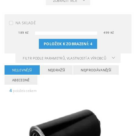
ZOBRAZIT VÍCE
NA SKLADĚ
189
Kč
499
Kč
POLOŽEK K ZOBRAZENÍ:
4
FILTR PODLE PARAMETRŮ, VLASTNOSTÍ A VÝROBCŮ
NEJLEVNĚJŠÍ
NEJDRAŽŠÍ
NEJPRODÁVANĚJŠÍ
ABECEDNĚ
4
položek celkem