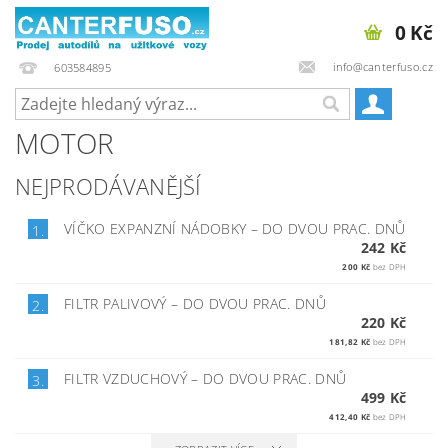
0 Kč
info@canterfuso.cz
603584895
MOTOR
NEJPRODÁVANĚJŠÍ
VÍČKO EXPANZNÍ NÁDOBKY
–
DO DVOU PRAC. DNŮ
1.
242 Kč
200 Kč
bez DPH
FILTR PALIVOVÝ
–
DO DVOU PRAC. DNŮ
2.
220 Kč
181,82 Kč
bez DPH
FILTR VZDUCHOVÝ
–
DO DVOU PRAC. DNŮ
3.
499 Kč
412,40 Kč
bez DPH