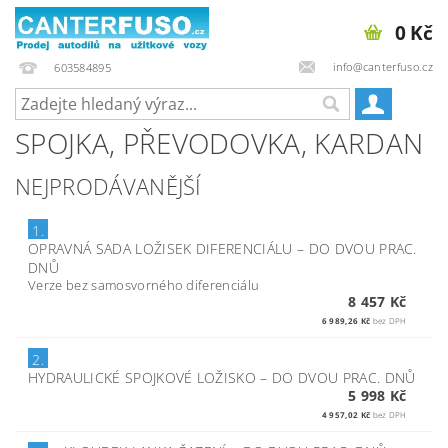
0 Kč
info@canterfuso.cz
603584895
SPOJKA, PŘEVODOVKA, KARDAN
NEJPRODÁVANĚJŠÍ
1.
OPRAVNÁ SADA LOŽISEK DIFERENCIÁLU
–
DO DVOU PRAC.
DNŮ
Verze bez samosvorného diferenciálu
8 457 Kč
6 989,26 Kč
bez DPH
2.
HYDRAULICKÉ SPOJKOVÉ LOŽISKO
–
DO DVOU PRAC. DNŮ
5 998 Kč
4 957,02 Kč
bez DPH