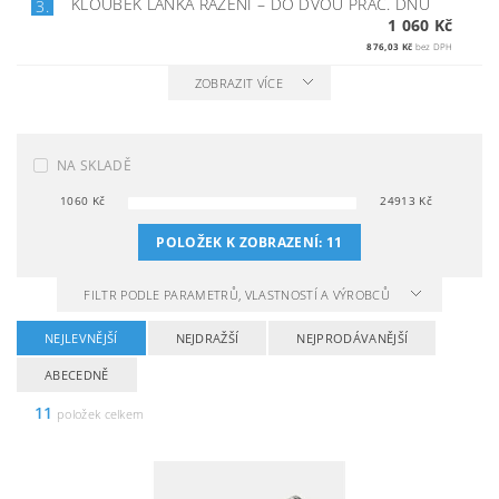
KLOUBEK LANKA ŘAZENÍ
–
DO DVOU PRAC. DNŮ
3.
1 060 Kč
876,03 Kč
bez DPH
ZOBRAZIT VÍCE
NA SKLADĚ
1060
Kč
24913
Kč
POLOŽEK K ZOBRAZENÍ:
11
FILTR PODLE PARAMETRŮ, VLASTNOSTÍ A VÝROBCŮ
NEJLEVNĚJŠÍ
NEJDRAŽŠÍ
NEJPRODÁVANĚJŠÍ
ABECEDNĚ
11
položek celkem