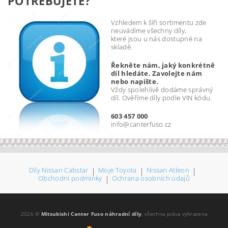
POTŘEBUJETE?
Vzhledem k šíři sortimentu zde
neuvádíme všechny díly,
které jsou u nás dostupné na
skladě.
Řekněte nám, jaký konkrétně
díl hledáte. Zavolejte nám
nebo napište.
Vždy spolehlivě dodáme správný
díl. Ověříme díly podle VIN kódu.
603 457 000
info@canterfuso.cz
Díly Nissan Cabstar
|
Moje Toyota
|
Nissan Atleon
|
Obchodní podmínky
|
Ochrana osobních údajů
2026 ©
Mitsubishi Canter Fuso náhradní díly
, všechna práva vyhrazena