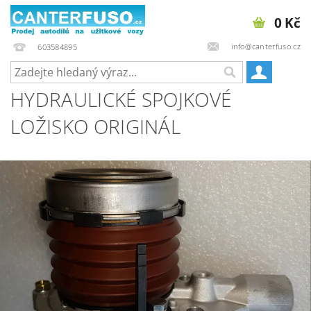
0 Kč
info@canterfuso.cz
603584895
HYDRAULICKÉ SPOJKOVÉ
LOŽISKO ORIGINÁL