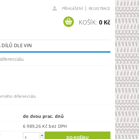
|
PŘIHLÁŠENÍ
REGISTRACE
KOŠÍK:
0 Kč
DÍLŮ DLE VIN
diferenciálu
rného diferenciálu
do dvou prac. dnů
6 989,26 Kč bez DPH
č