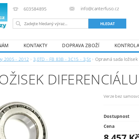
info@canterfuso.cz
603584895
 NÁM
KONTAKTY
DOPRAVA ZBOŽÍ
KONTROLA 
by 2005 - 2012
3,0TD - FB 83B - 3C15 - 3,5t
Opravná sada ložisek 
OŽISEK DIFERENCIÁLU
Verze bez samosvo
Dostupnost
Cena
8 457 K