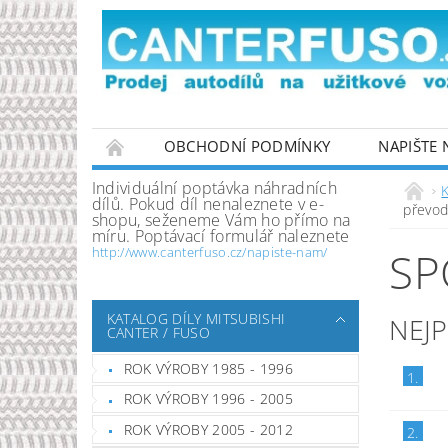
OBCHODNÍ PODMÍNKY
NAPIŠTE
PODMÍNKY OCHRANY OSOBNÍCH ÚDAJŮ
Individuální poptávka náhradních
K
dílů. Pokud díl nenaleznete v e-
převod
shopu, seženeme Vám ho přímo na
míru. Poptávací formulář naleznete
SP
http://www.canterfuso.cz/napiste-nam/
KATALOG DÍLY MITSUBISHI
NEJ
CANTER / FUSO
ROK VÝROBY 1985 - 1996
1.
ROK VÝROBY 1996 - 2005
ROK VÝROBY 2005 - 2012
2.