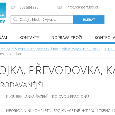
info@canterfuso.cz
603584895
 NÁM
KONTAKTY
DOPRAVA ZBOŽÍ
KONTROLA 
atalog díly mitsubishi canter / fuso
rok výroby 2012 - 2022
3,0TD
ovka, kardan
OJKA, PŘEVODOVKA, 
PRODÁVANĚJŠÍ
KLOUBEK LANKA ŘAZENÍ
–
DO DVOU PRAC. DNŮ
NEORIGINÁLNÍ KOMPLETNÍ SPOJKA VČETNĚ HYDRAULICKÉHO L