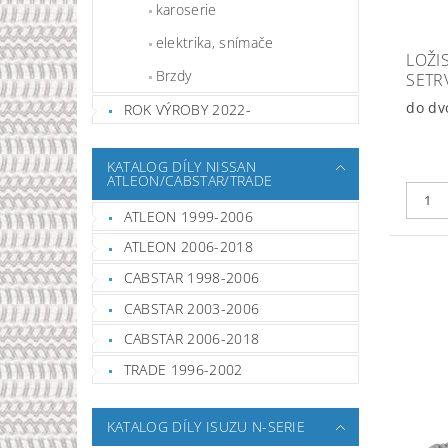
karoserie
elektrika, snímače
LOŽI
Brzdy
SETR
do dv
ROK VÝROBY 2022-
KATALOG DÍLY NISSAN
ATLEON/CABSTAR/TRADE
ATLEON 1999-2006
ATLEON 2006-2018
CABSTAR 1998-2006
CABSTAR 2003-2006
CABSTAR 2006-2018
TRADE 1996-2002
KATALOG DÍLY ISUZU N-SERIE