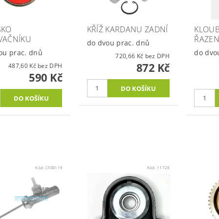
SKO
KŘÍŽ KARDANU ZADNÍ
KLOUB
VAČNÍKU
ŘAZEN
do dvou prac. dnů
ou prac. dnů
do dvo
720,66 Kč bez DPH
872 Kč
487,60 Kč bez DPH
590 Kč
Kód:
CFEB119
Kód:
11728