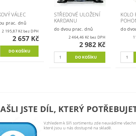
KOVÝ VÁLEC
STŘEDOVÉ ULOŽENÍ
KOLO
KARDANU
POHON
ou prac. dnů
do dvou prac. dnů
do dvo
2 195,87 Kč bez DPH
2 657 Kč
2 464,46 Kč bez DPH
2 982 Kč
AŠLI JSTE DÍL, KTERÝ POTŘEBUJE
Vzhledem k šíři sortimentu zde neuvádíme všechny
které jsou u nás dostupné na skladě.