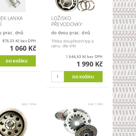
EK LANKA
LOŽISKO
Í
PŘEVODOVKY
u prac. dnů
do dvou prac. dnů
876,03 Kč bez DPH
Třeba doupřesnit typ a
cenu dle VIN
1 060 Kč
1 644,63 Kč bez DPH
1 990 Kč
Kód:
11854
Kód:
11899