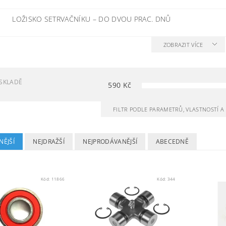
LOŽISKO SETRVAČNÍKU
–
DO DVOU PRAC. DNŮ
ZOBRAZIT VÍCE
SKLADĚ
590
Kč
FILTR PODLE PARAMETRŮ, VLASTNOSTÍ 
NĚJŠÍ
NEJDRAŽŠÍ
NEJPRODÁVANĚJŠÍ
ABECEDNĚ
Kód:
11866
Kód:
344