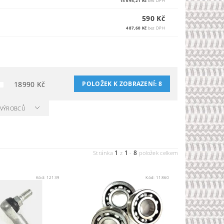
15 694,21 Kč
bez DPH
590 Kč
487,60 Kč
bez DPH
18990
Kč
POLOŽEK K ZOBRAZENÍ:
8
A VÝROBCŮ
1
1
8
Stránka
z
-
položek celkem
Kód:
12139
Kód:
11860