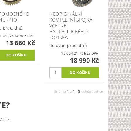
 POMOCNÉHO
NEORIGINÁLNÍ
U (PTO)
KOMPLETNÍ SPOJKA
VČETNĚ
u prac. dnů
HYDRAULICKÉHO
11 289,26 Kč bez DPH
LOŽISKA
13 660 Kč
do dvou prac. dnů
15 694,21 Kč bez DPH
18 990 Kč
1
1
8
Stránka
z
-
položek celkem
TE?
 díly,