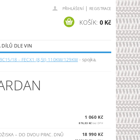
|
PŘIHLÁŠENÍ
REGISTRACE
KOŠÍK:
0 Kč
DÍLŮ DLE VIN
 9C15/18 - FECX1 (8,5t) 110KW/129KW
spojka,
KARDAN
1 060 Kč
876,03 Kč
bez DPH
18 990 Kč
OŽISKA
–
DO DVOU PRAC. DNŮ