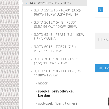
ROK VÝROBY 2012 - 2022
3.
3,0TD 3S13/15 - FEA01 (3,5t)-
96KW/110KW ÚZKÁ KABINA
3,0TD 3C13/15/18 - FEB01
(3,5t) 96KW/110KW/129KW
3,0TD 6S15 - FEA51 (5t) 110KW
ÚZKÁ KABINA
NA 
3,0TD 6C18 - FGB71 (7,5t)
verze 4X4 129KW
3,0TD 7C15/18 - FEB71/C71
(7,5t) 110KW/129KW
NEJLEV
3,0TD 9C15/18 - FECX1 (8,5t)
110KW/129KW
motor
spojka, převodovka,
kardan
podvozek, řízení, tlumení