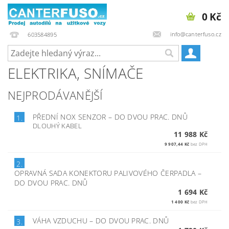
0 Kč
info@canterfuso.cz
603584895
ELEKTRIKA, SNÍMAČE
NEJPRODÁVANĚJŠÍ
PŘEDNÍ NOX SENZOR
–
DO DVOU PRAC. DNŮ
1.
DLOUHÝ KABEL
11 988 Kč
9 907,44 Kč
bez DPH
2.
OPRAVNÁ SADA KONEKTORU PALIVOVÉHO ČERPADLA
–
DO DVOU PRAC. DNŮ
1 694 Kč
1 400 Kč
bez DPH
VÁHA VZDUCHU
–
DO DVOU PRAC. DNŮ
3.