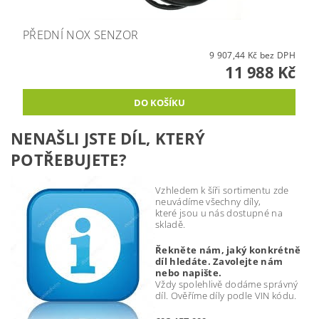
PŘEDNÍ NOX SENZOR
9 907,44 Kč bez DPH
11 988 Kč
NENAŠLI JSTE DÍL, KTERÝ
POTŘEBUJETE?
Vzhledem k šíři sortimentu zde
neuvádíme všechny díly,
které jsou u nás dostupné na
skladě.
Řekněte nám, jaký konkrétně
díl hledáte. Zavolejte nám
nebo napište.
Vždy spolehlivě dodáme správný
díl. Ověříme díly podle VIN kódu.