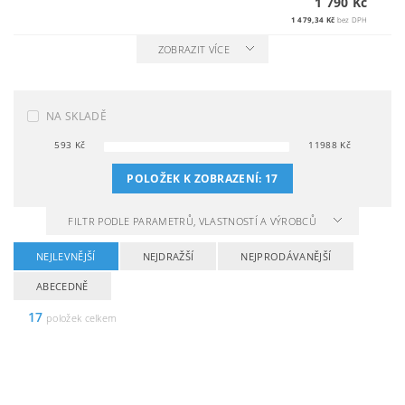
1 790 Kč
1 479,34 Kč
bez DPH
ZOBRAZIT VÍCE
NA SKLADĚ
593
Kč
11988
Kč
POLOŽEK K ZOBRAZENÍ:
17
FILTR PODLE PARAMETRŮ, VLASTNOSTÍ A VÝROBCŮ
NEJLEVNĚJŠÍ
NEJDRAŽŠÍ
NEJPRODÁVANĚJŠÍ
ABECEDNĚ
17
položek celkem