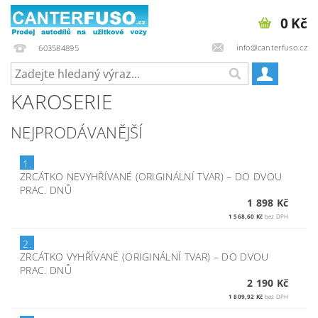
0 Kč
info@canterfuso.cz
603584895
KAROSERIE
NEJPRODÁVANĚJŠÍ
1.
ZRCÁTKO NEVYHŘÍVANÉ (ORIGINÁLNÍ TVAR)
–
DO DVOU
PRAC. DNŮ
1 898 Kč
1 568,60 Kč
bez DPH
2.
ZRCÁTKO VYHŘÍVANÉ (ORIGINÁLNÍ TVAR)
–
DO DVOU
PRAC. DNŮ
2 190 Kč
1 809,92 Kč
bez DPH