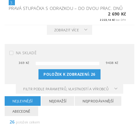
3.
PRAVÁ STUPAČKA S ODRAZKOU
–
DO DVOU PRAC. DNŮ
2 690 Kč
2 223,14 Kč
bez DPH
ZOBRAZIT VÍCE
NA SKLADĚ
369
Kč
9438
Kč
POLOŽEK K ZOBRAZENÍ:
26
FILTR PODLE PARAMETRŮ, VLASTNOSTÍ A VÝROBCŮ
NEJLEVNĚJŠÍ
NEJDRAŽŠÍ
NEJPRODÁVANĚJŠÍ
ABECEDNĚ
26
položek celkem