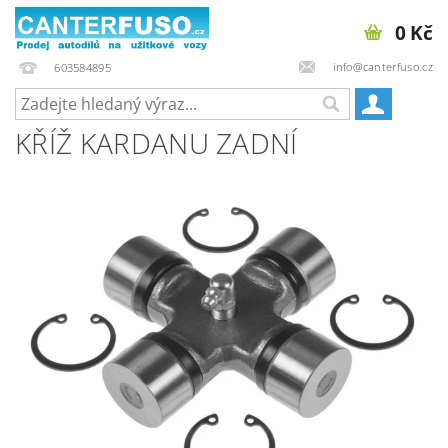
0 Kč
info@canterfuso.cz
603584895
KŘÍŽ KARDANU ZADNÍ