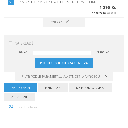
PRAVÝ ČEP ŘÍZENÍ
–
DO DVOU PRAC. DNŮ
3.
1 390 Kč
1 148,76 Kč
bez DPH
ZOBRAZIT VÍCE
NA SKLADĚ
99
Kč
7892
Kč
POLOŽEK K ZOBRAZENÍ:
24
FILTR PODLE PARAMETRŮ, VLASTNOSTÍ A VÝROBCŮ
NEJLEVNĚJŠÍ
NEJDRAŽŠÍ
NEJPRODÁVANĚJŠÍ
ABECEDNĚ
24
položek celkem