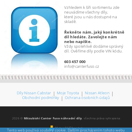
Vzhledem k šíři sortimentu zde
neuvádíme všechny díly,
které jsou u nás dostupné na
skladě.
Řekněte nám, jaký konkrétně
díl hledáte. Zavolejte nám
nebo napište.
Vždy spolehlivě dodáme správný
díl. Ověříme díly podle VIN kódu.
603 457 000
info@canterfuso.cz
Díly Nissan Cabstar
|
Moje Toyota
|
Nissan Atleon
|
Obchodní podmínky
|
Ochrana osobních údajů
2026 ©
Mitsubishi Canter Fuso náhradní díly
, všechna práva vyhrazena
Vytvořil Shoptet
Tento web používá soubory cookie. Dalším procházením tohoto webu