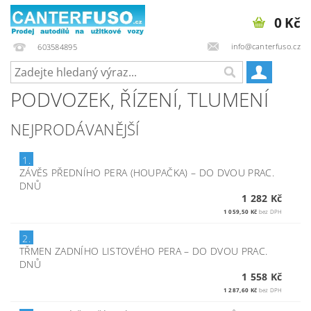
0 Kč
info@canterfuso.cz
603584895
PODVOZEK, ŘÍZENÍ, TLUMENÍ
NEJPRODÁVANĚJŠÍ
1.
ZÁVĚS PŘEDNÍHO PERA (HOUPAČKA)
–
DO DVOU PRAC.
DNŮ
1 282 Kč
1 059,50 Kč
bez DPH
2.
TŘMEN ZADNÍHO LISTOVÉHO PERA
–
DO DVOU PRAC.
DNŮ
1 558 Kč
1 287,60 Kč
bez DPH