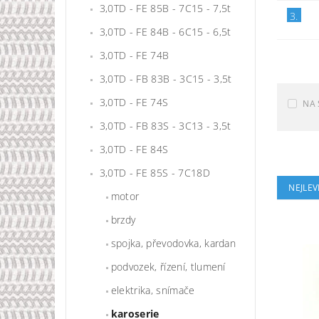
3,0TD - FE 85B - 7C15 - 7,5t
3.
3,0TD - FE 84B - 6C15 - 6,5t
3,0TD - FE 74B
3,0TD - FB 83B - 3C15 - 3,5t
3,0TD - FE 74S
NA 
3,0TD - FB 83S - 3C13 - 3,5t
3,0TD - FE 84S
3,0TD - FE 85S - 7C18D
NEJLEV
motor
brzdy
spojka, převodovka, kardan
podvozek, řízení, tlumení
elektrika, snímače
karoserie