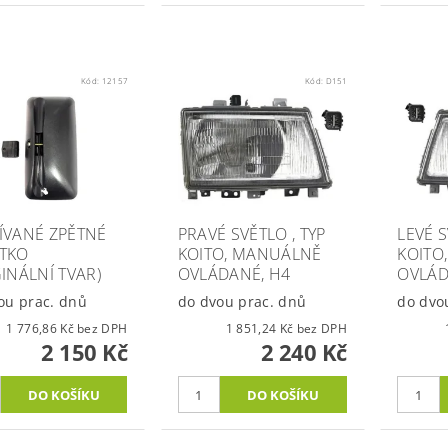
Kód:
12157
Kód:
D151
ÍVANÉ ZPĚTNÉ
PRAVÉ SVĚTLO , TYP
LEVÉ S
TKO
KOITO, MANUÁLNĚ
KOITO
GINÁLNÍ TVAR)
OVLÁDANÉ, H4
OVLÁD
ou prac. dnů
do dvou prac. dnů
do dvo
1 776,86 Kč bez DPH
1 851,24 Kč bez DPH
2 150 Kč
2 240 Kč