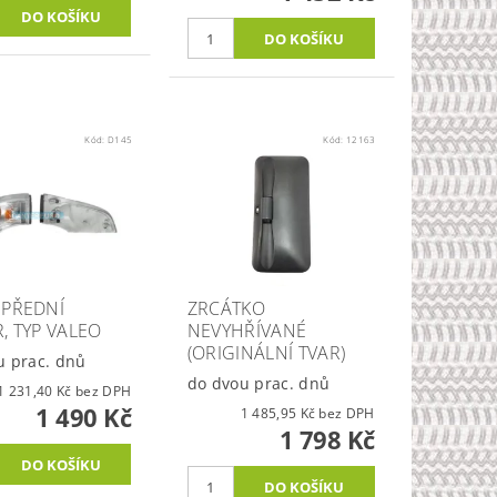
Kód:
D145
Kód:
12163
 PŘEDNÍ
ZRCÁTKO
, TYP VALEO
NEVYHŘÍVANÉ
(ORIGINÁLNÍ TVAR)
u prac. dnů
do dvou prac. dnů
1 231,40 Kč bez DPH
1 490 Kč
1 485,95 Kč bez DPH
1 798 Kč