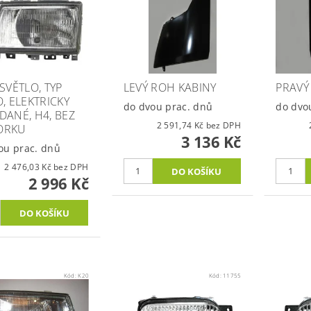
SVĚTLO, TYP
LEVÝ ROH KABINY
PRAVÝ
O, ELEKTRICKY
do dvou prac. dnů
do dvo
DANÉ, H4, BEZ
2 591,74 Kč bez DPH
ORKU
3 136 Kč
ou prac. dnů
2 476,03 Kč bez DPH
2 996 Kč
Kód:
K20
Kód:
11755