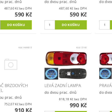
ou prac. dnů
do dvou prac. dnů
do dvo
487,60 Kč bez DPH
487,60 Kč bez DPH
590 Kč
590 Kč
Kód:
AM4B13
Kód:
D140
AČ BRZDOVÝCH
LEVÁ ZADNÍ LAMPA
PRAVÁ
EL
do dvou prac. dnů
do dvo
ou prac. dnů
818,18 Kč bez DPH
990 Kč
752,07 Kč bez DPH
910 Kč