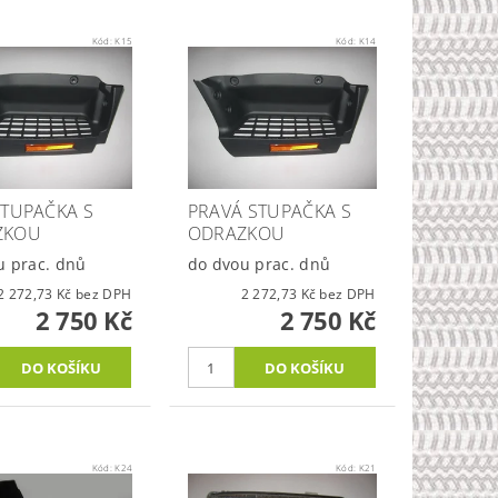
Kód:
K15
Kód:
K14
STUPAČKA S
PRAVÁ STUPAČKA S
ZKOU
ODRAZKOU
u prac. dnů
do dvou prac. dnů
2 272,73 Kč bez DPH
2 272,73 Kč bez DPH
2 750 Kč
2 750 Kč
Kód:
K24
Kód:
K21