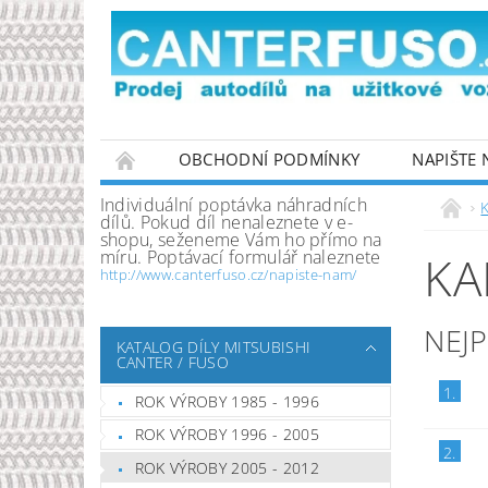
OBCHODNÍ PODMÍNKY
NAPIŠTE
PODMÍNKY OCHRANY OSOBNÍCH ÚDAJŮ
Individuální poptávka náhradních
K
dílů. Pokud díl nenaleznete v e-
shopu, seženeme Vám ho přímo na
míru. Poptávací formulář naleznete
KA
http://www.canterfuso.cz/napiste-nam/
NEJ
KATALOG DÍLY MITSUBISHI
CANTER / FUSO
1.
ROK VÝROBY 1985 - 1996
ROK VÝROBY 1996 - 2005
2.
ROK VÝROBY 2005 - 2012