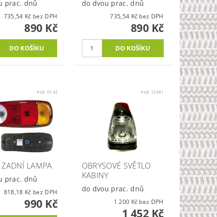
u prac. dnů
do dvou prac. dnů
735,54 Kč bez DPH
735,54 Kč bez DPH
890 Kč
890 Kč
Kód:
D142
Kód:
12061
 ZADNÍ LAMPA
OBRYSOVÉ SVĚTLO
KABINY
u prac. dnů
do dvou prac. dnů
818,18 Kč bez DPH
990 Kč
1 200 Kč bez DPH
1 452 Kč