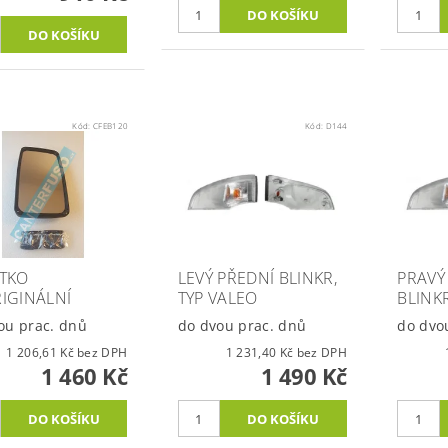
Kód:
CFEB120
Kód:
D144
TKO
LEVÝ PŘEDNÍ BLINKR,
PRAVÝ
IGINÁLNÍ
TYP VALEO
BLINKR
ou prac. dnů
do dvou prac. dnů
do dvo
1 206,61 Kč bez DPH
1 231,40 Kč bez DPH
1 460 Kč
1 490 Kč