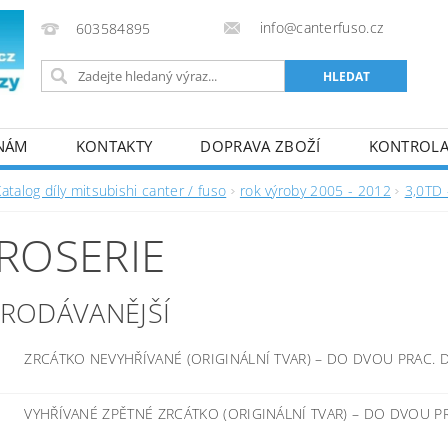
info@canterfuso.cz
603584895
 NÁM
KONTAKTY
DOPRAVA ZBOŽÍ
KONTROLA 
atalog díly mitsubishi canter / fuso
rok výroby 2005 - 2012
3,0TD 
ROSERIE
PRODÁVANĚJŠÍ
ZRCÁTKO NEVYHŘÍVANÉ (ORIGINÁLNÍ TVAR)
–
DO DVOU PRAC. 
VYHŘÍVANÉ ZPĚTNÉ ZRCÁTKO (ORIGINÁLNÍ TVAR)
–
DO DVOU P