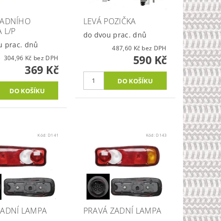
ZADNÍHO
LEVÁ POZIČKA
 L/P
do dvou prac. dnů
u prac. dnů
487,60 Kč bez DPH
590 Kč
304,96 Kč bez DPH
369 Kč
Kód:
D141
Kód:
D143
ZADNÍ LAMPA
PRAVÁ ZADNÍ LAMPA