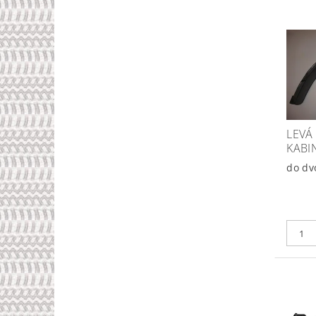
LEVÁ
KABI
do dv