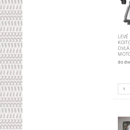
LEVÉ 
KOIT
OVLÁ
MOT
do dv