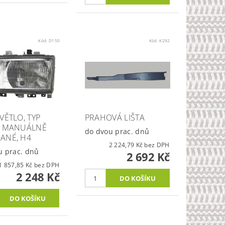
Kód:
D150
Kód:
K292
VĚTLO, TYP
PRAHOVÁ LIŠTA
, MANUÁLNĚ
do dvou prac. dnů
ANÉ, H4
2 224,79 Kč bez DPH
u prac. dnů
2 692 Kč
1 857,85 Kč bez DPH
2 248 Kč