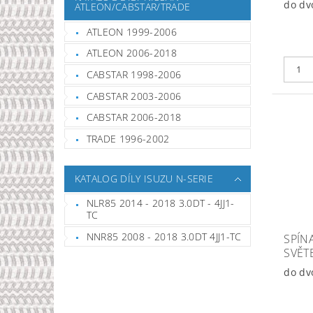
do dv
ATLEON/CABSTAR/TRADE
ATLEON 1999-2006
ATLEON 2006-2018
CABSTAR 1998-2006
CABSTAR 2003-2006
CABSTAR 2006-2018
TRADE 1996-2002
KATALOG DÍLY ISUZU N-SERIE
NLR85 2014 - 2018 3.0DT - 4JJ1-
TC
NNR85 2008 - 2018 3.0DT 4JJ1-TC
SPÍN
SVĚT
do dv