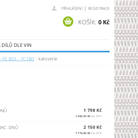
|
PŘIHLÁŠENÍ
REGISTRACE
KOŠÍK:
0 Kč
DÍLŮ DLE VIN
- FE 85S - 7C18D
karoserie
1 798 Kč
DNŮ
1 485,95 Kč
bez DPH
2 150 Kč
RAC. DNŮ
1 776,86 Kč
bez DPH