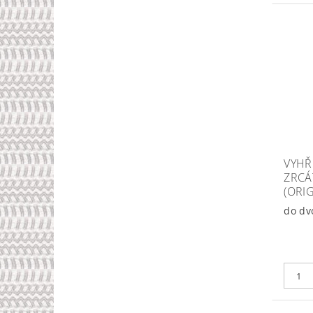
VYHŘ
ZRCÁ
(ORI
do dv