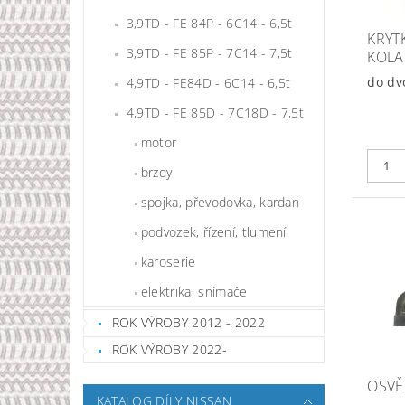
3,9TD - FE 84P - 6C14 - 6,5t
KRYT
3,9TD - FE 85P - 7C14 - 7,5t
KOLA
do dv
4,9TD - FE84D - 6C14 - 6,5t
4,9TD - FE 85D - 7C18D - 7,5t
motor
brzdy
spojka, převodovka, kardan
podvozek, řízení, tlumení
karoserie
elektrika, snímače
ROK VÝROBY 2012 - 2022
ROK VÝROBY 2022-
OSVĚ
KATALOG DÍLY NISSAN