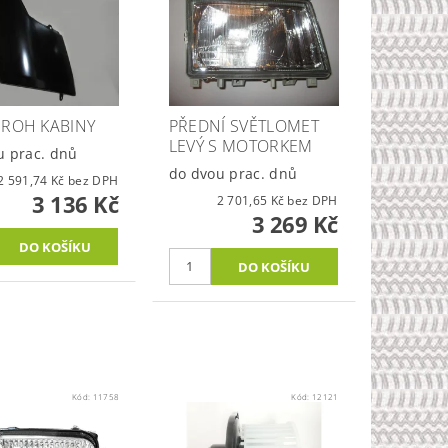
 ROH KABINY
PŘEDNÍ SVĚTLOMET
LEVÝ S MOTORKEM
u prac. dnů
do dvou prac. dnů
2 591,74 Kč bez DPH
3 136 Kč
2 701,65 Kč bez DPH
3 269 Kč
Kód:
11758
Kód:
12121