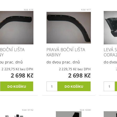
Kód:
K16
Kód:
K17
 BOČNÍ LIŠTA
PRAVÁ BOČNÍ LIŠTA
LEVÁ 
NY
KABINY
ODRA
ou prac. dnů
do dvou prac. dnů
do dvo
2 229,75 Kč bez DPH
2 229,75 Kč bez DPH
2 698 Kč
2 698 Kč
Kód:
D152
Kód:
K24A