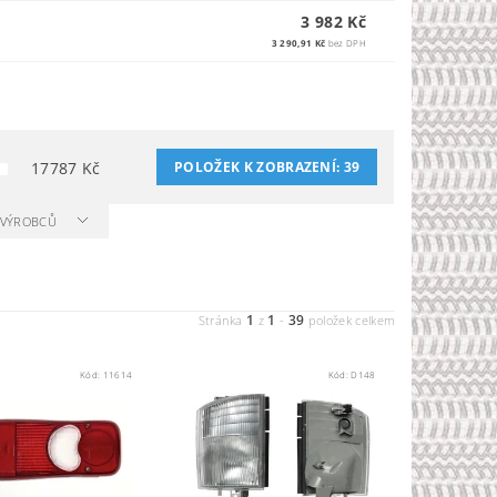
3 982 Kč
3 290,91 Kč
bez DPH
17787
Kč
POLOŽEK K ZOBRAZENÍ:
39
A VÝROBCŮ
1
1
39
Stránka
z
-
položek celkem
Kód:
11614
Kód:
D148