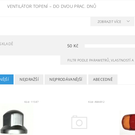
VENTILÁTOR TOPENÍ
–
DO DVOU PRAC. DNŮ
ZOBRAZIT VÍCE
SKLADĚ
50
Kč
FILTR PODLE PARAMETRŮ, VLASTNOSTÍ 
NĚJŠÍ
NEJDRAŽŠÍ
NEJPRODÁVANĚJŠÍ
ABECEDNĚ
Kód:
11587
Kód:
AM4B12