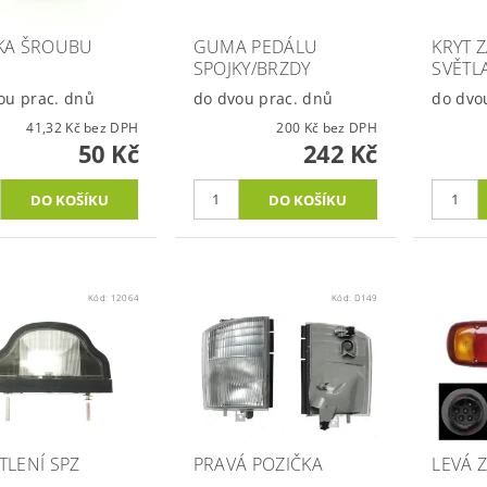
KA ŠROUBU
GUMA PEDÁLU
KRYT 
SPOJKY/BRZDY
SVĚTLA
ou prac. dnů
do dvou prac. dnů
do dvo
41,32 Kč bez DPH
200 Kč bez DPH
50 Kč
242 Kč
Kód:
12064
Kód:
D149
TLENÍ SPZ
PRAVÁ POZIČKA
LEVÁ 