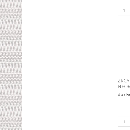
ZRCÁ
NEOR
do dv