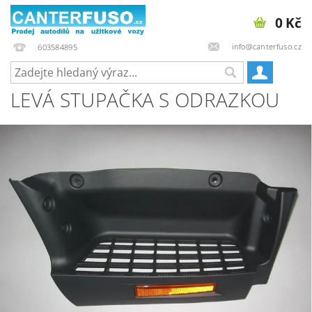
0 Kč
info@canterfuso.cz
603584895
LEVÁ STUPAČKA S ODRAZKOU