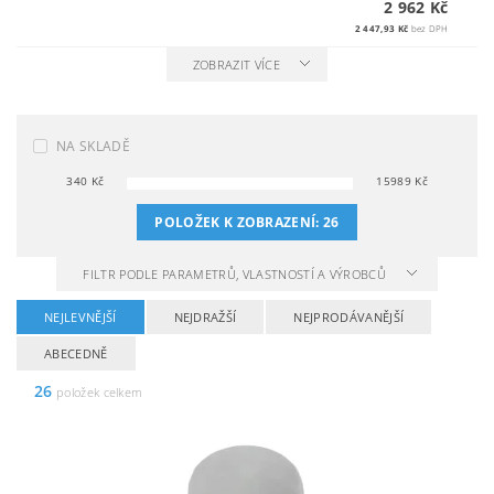
2 962 Kč
2 447,93 Kč
bez DPH
ZOBRAZIT VÍCE
NA SKLADĚ
340
Kč
15989
Kč
POLOŽEK K ZOBRAZENÍ:
26
FILTR PODLE PARAMETRŮ, VLASTNOSTÍ A VÝROBCŮ
NEJLEVNĚJŠÍ
NEJDRAŽŠÍ
NEJPRODÁVANĚJŠÍ
ABECEDNĚ
26
položek celkem