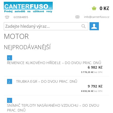
0 Kč
info@canterfuso.cz
603584895
MOTOR
NEJPRODÁVANĚJŠÍ
1.
ŘEMENICE KLIKOVÉHO HŘÍDELE
–
DO DVOU PRAC. DNŮ
6 982 Kč
5 770,25 Kč
bez DPH
TRUBKA EGR
–
DO DVOU PRAC. DNŮ
2.
9 792 Kč
8 092,56 Kč
bez DPH
3.
SNÍMAČ TEPLOTY NASÁVANÉHO VZDUCHU
–
DO DVOU
PRAC. DNŮ