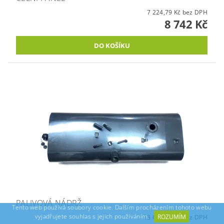
7 224,79 Kč bez DPH
8 742 Kč
PALIVOVÁ NÁDRŽ
Tento web používá soubory cookie. Dalším procházením tohoto webu
vyjadřujete souhlas s jejich používáním.
ROZUMÍM
13 698,35 Kč bez DPH