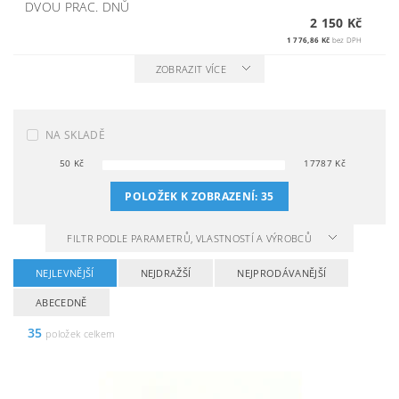
DVOU PRAC. DNŮ
2 150 Kč
1 776,86 Kč
bez DPH
ZOBRAZIT VÍCE
NA SKLADĚ
50
Kč
17787
Kč
POLOŽEK K ZOBRAZENÍ:
35
FILTR PODLE PARAMETRŮ, VLASTNOSTÍ A VÝROBCŮ
NEJLEVNĚJŠÍ
NEJDRAŽŠÍ
NEJPRODÁVANĚJŠÍ
ABECEDNĚ
35
položek celkem