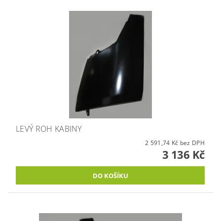
LEVÝ ROH KABINY
2 591,74 Kč bez DPH
3 136 Kč