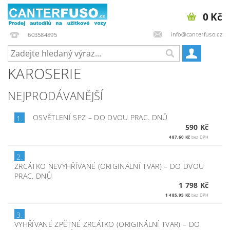
0 Kč
info@canterfuso.cz
603584895
KAROSERIE
NEJPRODÁVANĚJŠÍ
OSVĚTLENÍ SPZ
–
DO DVOU PRAC. DNŮ
1.
590 Kč
487,60 Kč
bez DPH
2.
ZRCÁTKO NEVYHŘÍVANÉ (ORIGINÁLNÍ TVAR)
–
DO DVOU
PRAC. DNŮ
1 798 Kč
1 485,95 Kč
bez DPH
3.
VYHŘÍVANÉ ZPĚTNÉ ZRCÁTKO (ORIGINÁLNÍ TVAR)
–
DO