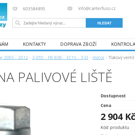
info@canterfuso.cz
603584895
 NÁM
KONTAKTY
DOPRAVA ZBOŽÍ
KONTROLA 
by 2005 - 2012
3,0TD - FB 83B - 3C15 - 3,5t
motor
Tlakový ventil
NA PALIVOVÉ LIŠTĚ
Dostupnost
Cena
2 904 K
Kód produktu