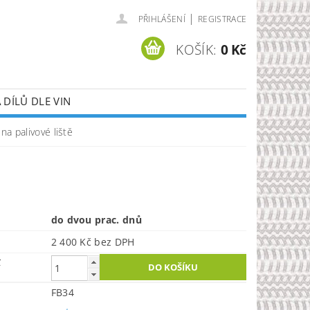
|
PŘIHLÁŠENÍ
REGISTRACE
KOŠÍK:
0 Kč
DÍLŮ DLE VIN
 na palivové liště
do dvou prac. dnů
2 400 Kč bez DPH
č
FB34