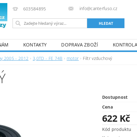
info@canterfuso.cz
603584895
 NÁM
KONTAKTY
DOPRAVA ZBOŽÍ
KONTROLA 
by 2005 - 2012
3,0TD - FE 74B
motor
Filtr vzduchový
Ý
Dostupnost
Cena
622 Kč
Kód produktu