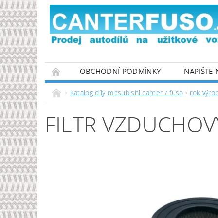
OBCHODNÍ PODMÍNKY
NAPIŠTE
PODMÍNKY OCHRANY OSOBNÍCH ÚDAJŮ
Katalog díly mitsubishi canter / fuso
rok výro
FILTR VZDUCHOV