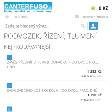
0 Kč
info@canterfuso.cz
603584895
PODVOZEK, ŘÍZENÍ, TLUMENÍ
NEJPRODÁVANĚJŠÍ
1.
ZÁVĚS PŘEDNÍHO PERA (HOUPAČKA)
–
DO DVOU PRAC.
DNŮ
1 282 Kč
1 059,50 Kč
bez DPH
2.
SADA ZADNÍHO LOŽISKA KOLA
–
DO DVOU PRAC. DNŮ
3 790 Kč
3 132,23 Kč
bez DPH
3.