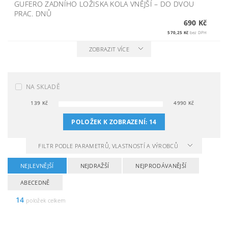
GUFERO ZADNÍHO LOŽISKA KOLA VNĚJŠÍ
–
DO DVOU
PRAC. DNŮ
690 Kč
570,25 Kč
bez DPH
ZOBRAZIT VÍCE
NA SKLADĚ
139
Kč
4990
Kč
POLOŽEK K ZOBRAZENÍ:
14
FILTR PODLE PARAMETRŮ, VLASTNOSTÍ A VÝROBCŮ
NEJLEVNĚJŠÍ
NEJDRAŽŠÍ
NEJPRODÁVANĚJŠÍ
ABECEDNĚ
14
položek celkem