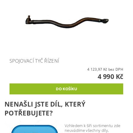
SPOJOVACÍ TYČ ŘÍZENÍ
4 123,97 Kč bez DPH
4 990 Kč
NENAŠLI JSTE DÍL, KTERÝ
POTŘEBUJETE?
Vzhledem k šíři sortimentu zde
neuvádíme všechny díly,